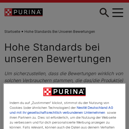
Zum Hauptinhalt springen
Startseite
Hohe Standards Bei Unseren Bewertungen
Hohe Standards bei
unseren Bewertungen
Um sicherzustellen, dass die Bewertungen wirklich von
solchen Verbrauchern stammen, die das/die Produkt(e)
tatsächlich verwendet oder erworben haben, findet
eine Glaubwürdigkeitsprüfung mittels verschiedener
(technischer) Maßnahmen statt.
Indem du auf „Zustimmen“ klickst, stimmst du der Nutzung von
Cookies (oder ähnlichen Technologien) der
Nestlé Deutschland AG
und mit ihr gesellschaftsrechtlich verbundenen Unternehmen
sowie
Jeder, der eine Bewertung abgeben möchte, muss sich
ihren Partnern zu. Dies ist erforderlich, um die Nutzung der Webseite
zuvor mit einer gültigen E-Mail-Adresse registrieren.
zu verbessern und für dich personalisierte Werbung anzeigen zu
Die Registrierung ist erst dann vollständig
können. Falls relevant, können auch die Daten aus deinem Verhalten