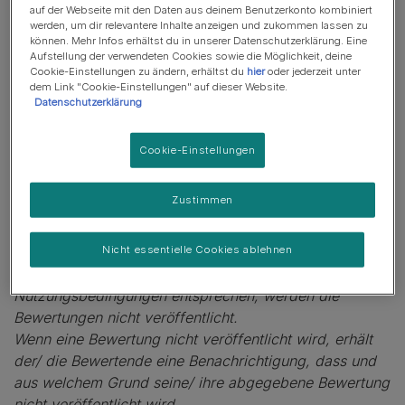
auf der Webseite mit den Daten aus deinem Benutzerkonto kombiniert
abgeschlossen, wenn die E-Mail-Adresse über einen an
werden, um dir relevantere Inhalte anzeigen und zukommen lassen zu
die zuvor angegebene E-Mail-Adresse versendeten
können. Mehr Infos erhältst du in unserer Datenschutzerklärung. Eine
Aufstellung der verwendeten Cookies sowie die Möglichkeit, deine
Aktivierungslink bestätigt wird.
Cookie-Einstellungen zu ändern, erhältst du
hier
oder jederzeit unter
dem Link "Cookie-Einstellungen" auf dieser Website.
Die abgegebene Bewertung wird zunächst an ein
Datenschutzerklärung
Bewertungsmanagement-Tool einer externen Agentur
weitergeleitet und dort anhand eines automatischen
Cookie-Einstellungen
Prüfalgorithmus geprüft, um Beleidigungen und
Manipulationsversuche, darunter fallen insbesondere
Zustimmen
Agentur- oder Mehrfachbewertungen sowie
offensichtliche Beleidigungen und Verstöße gegen
unsere Nutzungsbedingungen zu verhindern.
Nicht essentielle Cookies ablehnen
Sofern Bewertungen nicht den Kriterien und den
Nutzungsbedingungen entsprechen, werden die
Bewertungen nicht veröffentlicht.
Wenn eine Bewertung nicht veröffentlicht wird, erhält
der/ die Bewertende eine Benachrichtigung, dass und
aus welchem Grund seine/ ihre abgegebene Bewertung
nicht veröffentlicht wird.