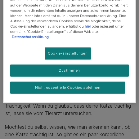
können. Falls relevant, können auch die Daten aus deinem Verhalten
auf der Webseite mit den Daten aus deinem Benutzerkonto kombiniert
schwanger?
werden, um dir relevantere Inhalte anzeigen und zukommen lassen zu
können. Mehr Infos erhältst du in unserer Datenschutzerklärung. Eine
Aufstellung der verwendeten Cookies sowie die Möglichkeit, deine
Die Trächtigkeit bei Katzen dauert in der Regel 63 bis 67
Cookie-Einstellungen zu ändern, erhältst du
hier
oder jederzeit unter
dem Link "Cookie-Einstellungen" auf dieser Website.
Tage, allerdings lässt sich kaum genau bestimmen, wie
Datenschutzerklärung
lange eine Katze trächtig ist. Die Tragezeit ist bei Katzen
unterschiedlich und variiert zwischen 61 und 72 Tagen.
Cookie-Einstellungen
Anzeichen für eine
Zustimmen
Trächtigkeit bei Katzen
Nicht essentielle Cookies ablehnen
Oft gibt es bei einer schwangeren Katze in den ersten
paar Wochen keine körperlichen Anzeichen für eine
Trächtigkeit. Wenn du glaubst, dass deine Katze trächtig
ist, lasse sie vom Tierarzt untersuchen.
Möchtest du selbst wissen, wie man erkennen kann, ob
eine Katze trächtig ist, so gibt es ein paar körperliche