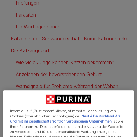
Impfungen
Parasiten
Ein Wurflager bauen
Katzen in der Schwangerschaft: Komplikationen erkennen
Die Katzengeburt
Wie viele Junge können Katzen bekommen?
Anzeichen der bevorstehenden Geburt
Warnsignale für Probleme während der Wehen
Warnsignale nach der Katzengeburt
Indem du auf „Zustimmen“ klickst, stimmst du der Nutzung von
Cookies (oder ähnlichen Technologien) der
Nestlé Deutschland AG
und mit ihr gesellschaftsrechtlich verbundenen Unternehmen
sowie
Tragezeit bei Katzen: Wie
ihren Partnern zu. Dies ist erforderlich, um die Nutzung der Webseite
zu verbessern und für dich personalisierte Werbung anzeigen zu
lange sind Katzen