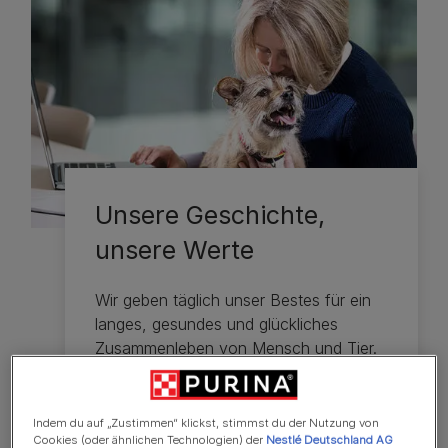
Unsere Geschichte,
unsere Werte
Wir geben täglich unser Bestes für ein
langes, gesundes und glückliches
Zusammenleben von Mensch und Tier.
Erfahre mehr über unsere Werte
Indem du auf „Zustimmen“ klickst, stimmst du der Nutzung von
Cookies (oder ähnlichen Technologien) der
Nestlé Deutschland AG