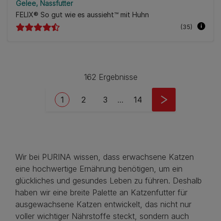
Gelee
Nassfutter
FELIX® So gut wie es aussieht™ mit Huhn
(35)
162 Ergebnisse
Pagination
Current page
Seite
Seite
Last page
1
2
3
…
14
Wir bei PURINA wissen, dass erwachsene Katzen
eine hochwertige Ernährung benötigen, um ein
glückliches und gesundes Leben zu führen. Deshalb
haben wir eine breite Palette an Katzenfutter für
ausgewachsene Katzen entwickelt, das nicht nur
voller wichtiger Nährstoffe steckt, sondern auch