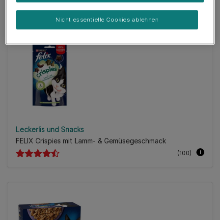
(222)
Nicht essentielle Cookies ablehnen
Leckerlis und Snacks
FELIX Crispies mit Lamm- & Gemüsegeschmack
(100)