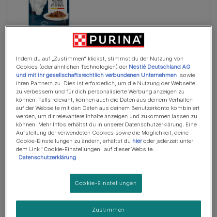
Nassfutter
GOURMET Perle Duetto mit Huhn und Rind
Indem du auf „Zustimmen“ klickst, stimmst du der Nutzung von
Cookies (oder ähnlichen Technologien) der
Nestlé Deutschland AG
(296)
und mit ihr gesellschaftsrechtlich verbundenen Unternehmen
sowie
ihren Partnern zu. Dies ist erforderlich, um die Nutzung der Webseite
zu verbessern und für dich personalisierte Werbung anzeigen zu
können. Falls relevant, können auch die Daten aus deinem Verhalten
auf der Webseite mit den Daten aus deinem Benutzerkonto kombiniert
werden, um dir relevantere Inhalte anzeigen und zukommen lassen zu
können. Mehr Infos erhältst du in unserer Datenschutzerklärung. Eine
Aufstellung der verwendeten Cookies sowie die Möglichkeit, deine
Cookie-Einstellungen zu ändern, erhältst du
hier
oder jederzeit unter
dem Link "Cookie-Einstellungen" auf dieser Website.
Datenschutzerklärung
Cookie-Einstellungen
Nassfutter
Soße
PRO PLAN DELICATE in Soße Nassfutter mit Truthahn
Zustimmen