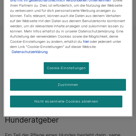
und mit ihr gesellschaftsrechtlich verbundenen Unternehmen
sowie
Alle Artikel ansehen
ihren Partnern zu. Dies ist erforderlich, um die Nutzung der Webseite
zu verbessern und für dich personalisierte Werbung anzeigen zu
können. Falls relevant, können auch die Daten aus deinem Verhalten
auf der Webseite mit den Daten aus deinem Benutzerkonto kombiniert
werden, um dir relevantere Inhalte anzeigen und zukommen lassen zu
können. Mehr Infos erhältst du in unserer Datenschutzerklärung. Eine
Aufstellung der verwendeten Cookies sowie die Möglichkeit, deine
Cookie-Einstellungen zu ändern, erhältst du
hier
oder jederzeit unter
dem Link "Cookie-Einstellungen" auf dieser Website.
Datenschutzerklärung
Cookie-Einstellungen
Zustimmen
Nicht essentielle Cookies ablehnen
Hunderatgeber
Ein Teil der Pflege eines Hundes besteht darin, seine