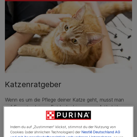
Katzenratgeber
Wenn es um die Pflege deiner Katze geht, musst man
auf Experten hören. Entdecke hier unsere Artikel über
Katzenernährung, -Verhalten, -Entwicklung, -Gesundheit
und mehr.
Indem du auf „Zustimmen“ klickst, stimmst du der Nutzung von
Cookies (oder ähnlichen Technologien) der
Nestlé Deutschland AG