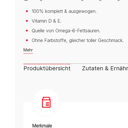
Regenerative Landwirtschaft
Anschaffung einer Katze
Alle Fütterungsempfehlun
Alle Fütterungsempfehlu
Alle Marken
Programm zur Regeneration
100% komplett & ausgewogen.
von Meereslebensräumen
Vitamin D & E.
Quelle von Omega-6-Fettsäuren.
Ohne Farbstoffe, gleicher toller Geschmack.
Mehr
Produktübersicht
Zutaten & Ernäh
Merkmale