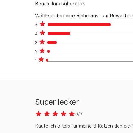
Beurteilungsüberblick
Wähle unten eine Reihe aus, um Bewertung
5
113
4
41
3
17
2
4
1
3
Super lecker
5/5
Kaufe ich öfters für meine 3 Katzen den die 