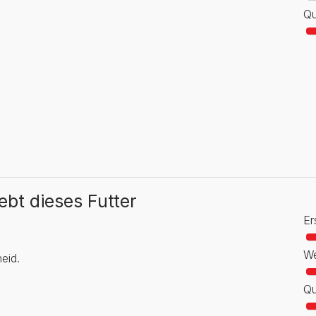
Qu
iebt dieses Futter
Er
We
eid.
Qu