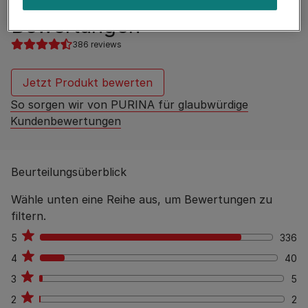
Bewertungen
386 reviews
Jetzt Produkt bewerten
So sorgen wir von PURINA für glaubwürdige
Kundenbewertungen
Beurteilungsüberblick
Wähle unten eine Reihe aus, um Bewertungen zu
filtern.
5
336
336
4
40
40
3
5
5
2
2
2