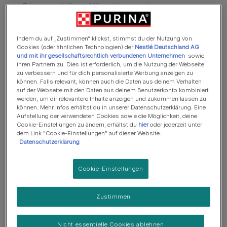
Erlesene, delikate Häppchen wurden sorgsam gegart
und verführerisch mit ausgewählten Zutaten
kombiniert.
Indem du auf „Zustimmen“ klickst, stimmst du der Nutzung von
Katzennahrung ohne Zusatz künstlicher Farbstoffe,
Cookies (oder ähnlichen Technologien) der
Nestlé Deutschland AG
und mit ihr gesellschaftsrechtlich verbundenen Unternehmen
sowie
Konservierungsstoffe und Aromen.
ihren Partnern zu. Dies ist erforderlich, um die Nutzung der Webseite
zu verbessern und für dich personalisierte Werbung anzeigen zu
Alleinfuttermittel für ausgewachsene Katzen.
können. Falls relevant, können auch die Daten aus deinem Verhalten
auf der Webseite mit den Daten aus deinem Benutzerkonto kombiniert
Mehr
werden, um dir relevantere Inhalte anzeigen und zukommen lassen zu
können. Mehr Infos erhältst du in unserer Datenschutzerklärung. Eine
Aufstellung der verwendeten Cookies sowie die Möglichkeit, deine
Cookie-Einstellungen zu ändern, erhältst du
hier
oder jederzeit unter
Produktübersicht
dem Link "Cookie-Einstellungen" auf dieser Website.
Datenschutzerklärung
Zutaten & Ernährung
Cookie-Einstellungen
Zustimmen
Fütterungsempfehlung
Nicht essentielle Cookies ablehnen