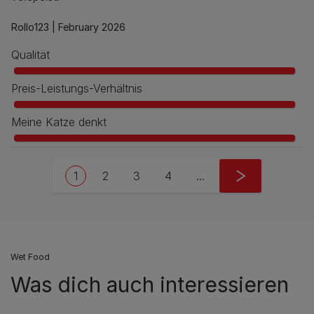
Rollo123 |
February 2026
Qualität
Preis-Leistungs-Verhältnis
Meine Katze denkt
Pagination
Current page
Seite
Seite
Seite
Next page
1
2
3
4
…
››
Wet Food
Was dich auch interessieren