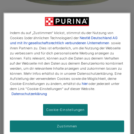
Indem du auf „Zustimmen“ klickst, stimmst du der Nutzung von
Cookies (oder ähnlichen Technologien) der
Nestlé Deutschland AG
und mit ihr gesellschaftsrechtlich verbundenen Unternehmen
sowie
ihren Partnern zu. Dies ist erforderlich, um die Nutzung der Webseite
zu verbessern und für dich personalisierte Werbung anzeigen zu
können. Falls relevant, können auch die Daten aus deinem Verhalten
GOURMET Nassfutter für Katzen
auf der Webseite mit den Daten aus deinem Benutzerkonto kombiniert
werden, um dir relevantere Inhalte anzeigen und zukommen lassen zu
GOURMET Gold Raffiniertes Ragout mit
können. Mehr Infos erhältst du in unserer Datenschutzerklärung. Eine
Thunfisch
Aufstellung der verwendeten Cookies sowie die Möglichkeit, deine
Cookie-Einstellungen zu ändern, erhältst du
hier
oder jederzeit unter
dem Link "Cookie-Einstellungen" auf dieser Website.
Verfügbare Größen:
85g
Datenschutzerklärung
GOURMET Gold Raffiniertes Ragout: Qualitativ
Cookie-Einstellungen
hochwertige Zutaten vereint in einem Ragout.
Fein geschnetzelte Stückchen kombiniert mit einem
Zustimmen
Hauch von Sauce.