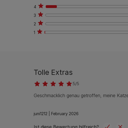
4
23
3
0
2
0
1
1
Tolle Extras
5/5
Geschmacklich genau getroffen, meine Katze
juni1212 |
February 2026
Ist diese Bewertung hilfreich?