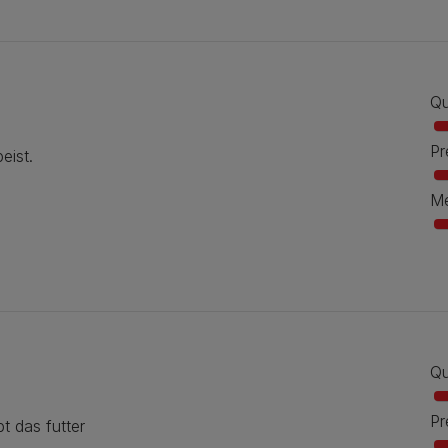
Qu
Pr
eist.
Me
Qu
Pr
t das futter