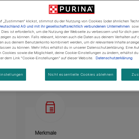
Sorgfältig ausgesuchte Kompositionen aus er
Regenerative Landwirtschaft
Anschaffung einer Katze
Alle Fütterungsempfehlun
Alle Fütterungsempfehlu
Alle Marken
schmackhafter Sauce gegart.
Programm zur Regeneration
von Meereslebensräumen
Das GOURMET Genussduett für Fleisch- oder 
f „Zustimmen“ klickst, stimmst du der Nutzung von Cookies (oder ähnlichen Tech
Deutschland AG und mit ihr gesellschaftsrechtlich verbundenen Unternehmen
sowi
Nassfutter für Katzen ohne Zusatz künstliche
. Dies ist erforderlich, um die Nutzung der Webseite zu verbessern und für dich per
eigen zu können. Falls relevant, können auch die Daten aus deinem Verhalten auf 
Alleinfuttermittel für ausgewachsene Katzen.
en aus deinem Benutzerkonto kombiniert werden, um dir relevantere Inhalte anzeig
ssen zu können. Mehr Infos erhältst du in unserer Datenschutzerklärung. Eine Auf
Mehr
 Cookies sowie die Möglichkeit, deine Cookie-Einstellungen zu ändern, erhältst d
nter dem Link "Cookie-Einstellungen" auf dieser Website.
Datenschutzerklärung
Produktübersicht
Zutaten & Ernäh
instellungen
Nicht essentielle Cookies ablehnen
Zus
Merkmale