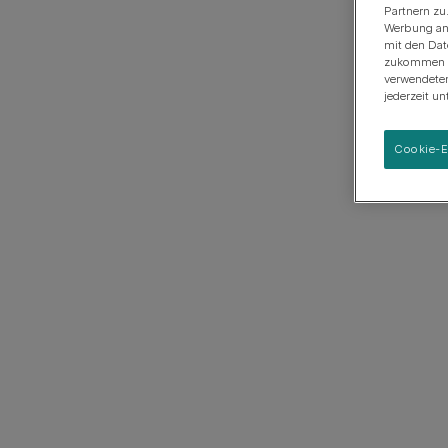
Anschaffung eines Hundes
Mittelgroß
Rassen-Ratgeber
Partnern zu
Welpenschule
Werbung anz
Groß
Rassengruppen
mit den Dat
zukommen la
verwendeten
jederzeit u
Cookie-E