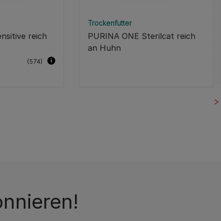
Trockenfutter
sitive reich
PURINA ONE Sterilcat reich
an Huhn
(574)
onnieren!