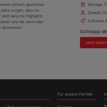
ammen einfach glücklicher.
Wichtige T
 dafür sorgen, dass es
Direkter D
jetzt tierische Highlights
Exklusive 
rämien und die wertvollen
t abonnieren!
Schnapp dir
Jetzt abon
Für unsere Partner
U
K