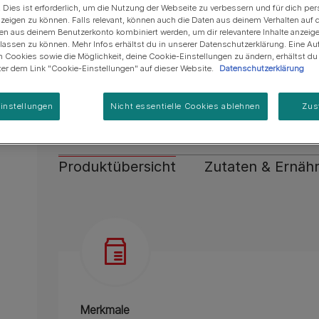
Regenerative Landwirtschaft
Reduziert nachweislich die Zahnsteinbildung 
. Dies ist erforderlich, um die Nutzung der Webseite zu verbessern und für dich per
Anschaffung einer Katze
Alle Fütterungsempfehlun
Alle Fütterungsempfehlu
Alle Marken
eigen zu können. Falls relevant, können auch die Daten aus deinem Verhalten auf 
Programm zur Regeneration
Unterstützt die Vitalität deiner Katze durch a
en aus deinem Benutzerkonto kombiniert werden, um dir relevantere Inhalte anzeig
von Meereslebensräumen
ssen zu können. Mehr Infos erhältst du in unserer Datenschutzerklärung. Eine Auf
Wissenschaftlich erwiesen stärkt es die natür
 Cookies sowie die Möglichkeit, deine Cookie-Einstellungen zu ändern, erhältst d
nter dem Link "Cookie-Einstellungen" auf dieser Website.
Datenschutzerklärung
Lactobacillus - spezifischen funktionellen Bakt
Verbessert das Gleichgewicht des Darmmikrob
instellungen
Nicht essentielle Cookies ablehnen
Zus
Mehr
Produktübersicht
Zutaten & Ernäh
Merkmale