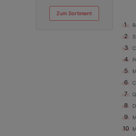
Zum Sortiment
R
S
C
P
M
C
Q
D
M
M