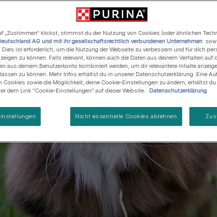
Regenerative Landwirtschaft
Anschaffung einer Katze
Alle Fütterungsempfehlun
Alle Fütterungsempfehlu
Alle Marken
Programm zur Regeneration
von Meereslebensräumen
f „Zustimmen“ klickst, stimmst du der Nutzung von Cookies (oder ähnlichen Tech
Deutschland AG und mit ihr gesellschaftsrechtlich verbundenen Unternehmen
sowi
. Dies ist erforderlich, um die Nutzung der Webseite zu verbessern und für dich per
eigen zu können. Falls relevant, können auch die Daten aus deinem Verhalten auf 
en aus deinem Benutzerkonto kombiniert werden, um dir relevantere Inhalte anzeig
ssen zu können. Mehr Infos erhältst du in unserer Datenschutzerklärung. Eine Auf
 Cookies sowie die Möglichkeit, deine Cookie-Einstellungen zu ändern, erhältst d
nter dem Link "Cookie-Einstellungen" auf dieser Website.
Datenschutzerklärung
instellungen
Nicht essentielle Cookies ablehnen
Zus