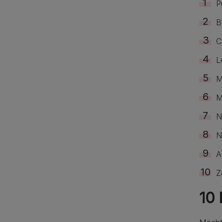
P
B
C
L
M
M
N
N
A
Z
10 