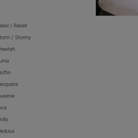
ebel / Rebell
torm / Stormy
heetah
uma
uffin
leopatra
ueenie
iva
olly
edusa