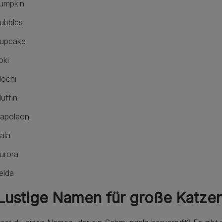
umpkin
ubbles
upcake
oki
ochi
uffin
apoleon
ala
urora
elda
Lustige Namen für große Katze