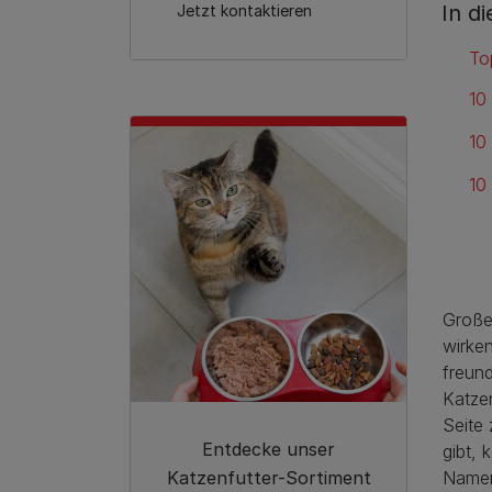
In d
Jetzt kontaktieren
To
10
10
10
Große
wirke
freund
Katze
Seite
Entdecke unser
gibt, 
Katzenfutter-Sortiment
Namen 