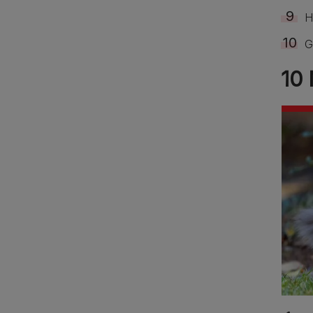
H
G
10