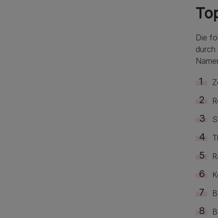
To
Die fo
durch 
Namen 
Z
R
S
T
R
K
B
B