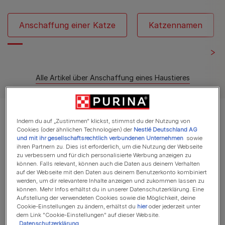
Anschaffung einer Katze
Katzennamen
Alle Artikel über Anschaffung eines Haustieres
Es werden 12 von 13 Artikeln angezeigt
Indem du auf „Zustimmen“ klickst, stimmst du der Nutzung von
Cookies (oder ähnlichen Technologien) der
Nestlé Deutschland AG
und mit ihr gesellschaftsrechtlich verbundenen Unternehmen
sowie
Meistgelesene Artikel
ihren Partnern zu. Dies ist erforderlich, um die Nutzung der Webseite
zu verbessern und für dich personalisierte Werbung anzeigen zu
können. Falls relevant, können auch die Daten aus deinem Verhalten
auf der Webseite mit den Daten aus deinem Benutzerkonto kombiniert
werden, um dir relevantere Inhalte anzeigen und zukommen lassen zu
Eine Katze adoptieren
können. Mehr Infos erhältst du in unserer Datenschutzerklärung. Eine
Die 100 besten Namen für
Aufstellung der verwendeten Cookies sowie die Möglichkeit, deine
Cookie-Einstellungen zu ändern, erhältst du
hier
oder jederzeit unter
männliche Katzen
dem Link "Cookie-Einstellungen" auf dieser Website.
7 min Lesezeit
Datenschutzerklärung