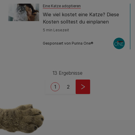
Eine Katze adoptieren
Wie viel kostet eine Katze? Diese
Kosten solltest du einplanen
5 min Lesezeit
Gesponsert von Purina One®
13 Ergebnisse
Pagination
Current page
Seite
1
2