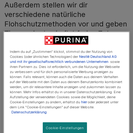
Außerdem stellen wir dir
verschiedene natürliche
Flohschutzmethoden vor und geben
Tipps, wie du ein flohfreies Zuhause
bewahren kannst.
Indem du auf „Zustimmen“ klickst, stimmst du der Nutzung von
Mit unseren Empfehlungen kannst du sicherstellen, dass
Cookies (oder ähnlichen Technologien) der
Nestlé Deutschland AG
und mit ihr gesellschaftsrechtlich verbundenen Unternehmen
sowie
deine Katze frei von Flöhen bleibt und keine
ihren Partnern zu. Dies ist erforderlich, um die Nutzung der Webseite
gesundheitlichen Probleme durch diese Parasiten erleidet.
zu verbessern und für dich personalisierte Werbung anzeigen zu
können. Falls relevant, können auch die Daten aus deinem Verhalten
Lass uns direkt loslegen!
auf der Webseite mit den Daten aus deinem Benutzerkonto kombiniert
werden, um dir relevantere Inhalte anzeigen und zukommen lassen zu
Flöhe und ihre Auswirkungen
können. Mehr Infos erhältst du in unserer Datenschutzerklärung. Eine
Aufstellung der verwendeten Cookies sowie die Möglichkeit, deine
auf Katzen verstehen
Cookie-Einstellungen zu ändern, erhältst du
hier
oder jederzeit unter
dem Link "Cookie-Einstellungen" auf dieser Website.
Datenschutzerklärung
Cookie-Einstellungen
In diesem Artikel