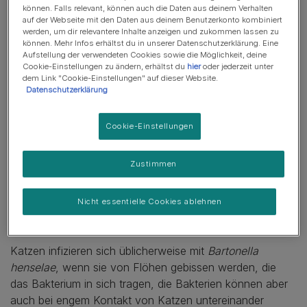
können. Falls relevant, können auch die Daten aus deinem Verhalten
auf der Webseite mit den Daten aus deinem Benutzerkonto kombiniert
Kann die Katzenkratzkrankheit tödlich sein?
werden, um dir relevantere Inhalte anzeigen und zukommen lassen zu
können. Mehr Infos erhältst du in unserer Datenschutzerklärung. Eine
Wie lange dauert die Katzenkratzkrankheit?
Aufstellung der verwendeten Cookies sowie die Möglichkeit, deine
Cookie-Einstellungen zu ändern, erhältst du
hier
oder jederzeit unter
Symptome der Katzenkratzkrankheit
dem Link "Cookie-Einstellungen" auf dieser Website.
Datenschutzerklärung
Mögliche Behandlung
Cookie-Einstellungen
Vorbeugung der Katzenkratzkrankheit
Zustimmen
Was verursacht die
Nicht essentielle Cookies ablehnen
Katzenkratzkrankheit?
Katzen infizieren sich üblicherweise mit
Bartonella
henselae
, wenn sie von Flöhen gebissen werden, die
das Bakterium in sich tragen, die Bakterien können aber
auch bei engem Kontakt von Katzen untereinander