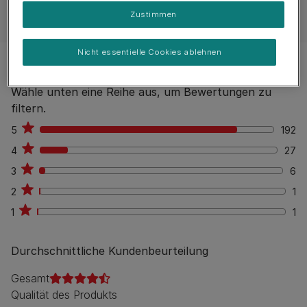
Kundenbewertungen
Zustimmen
Nicht essentielle Cookies ablehnen
Beurteilungsüberblick
Wähle unten eine Reihe aus, um Bewertungen zu
filtern.
5
192
192
4
27
27
3
6
6
2
1
1
1
1
1
Durchschnittliche Kundenbeurteilung
Gesamt
Qualität des Produkts