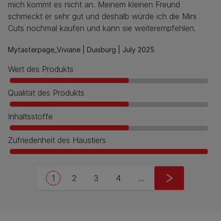
mich kommt es nicht an. Meinem kleinen Freund
schmeckt er sehr gut und deshalb würde ich die Mini
Cuts nochmal kaufen und kann sie weiterempfehlen.
Mytasterpage_Viviane |
Duisburg |
July 2025
Wert des Produkts
Qualität des Produkts
Inhaltsstoffe
Zufriedenheit des Haustiers
Pagination
Current page
Seite
Seite
Seite
Next page
1
2
3
4
…
››