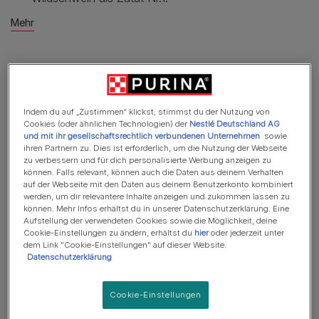
Mehr
Produktübersicht
Indem du auf „Zustimmen“ klickst, stimmst du der Nutzung von
Zutaten & Ernährung
Cookies (oder ähnlichen Technologien) der
Nestlé Deutschland AG
und mit ihr gesellschaftsrechtlich verbundenen Unternehmen
sowie
ihren Partnern zu. Dies ist erforderlich, um die Nutzung der Webseite
zu verbessern und für dich personalisierte Werbung anzeigen zu
Fütterungsempfehlung
können. Falls relevant, können auch die Daten aus deinem Verhalten
auf der Webseite mit den Daten aus deinem Benutzerkonto kombiniert
werden, um dir relevantere Inhalte anzeigen und zukommen lassen zu
können. Mehr Infos erhältst du in unserer Datenschutzerklärung. Eine
Aufstellung der verwendeten Cookies sowie die Möglichkeit, deine
Bewertungen
Cookie-Einstellungen zu ändern, erhältst du
hier
oder jederzeit unter
dem Link "Cookie-Einstellungen" auf dieser Website.
227 reviews
Datenschutzerklärung
Jetzt Produkt bewerten
Cookie-Einstellungen
So sorgen wir von PURINA für glaubwürdige