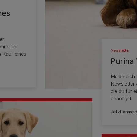
nes
er
hre hier
Newsletter
n Kauf eines
Purina
Melde dich 
Newsletter 
die du für 
benötigst.
Jetzt anmel