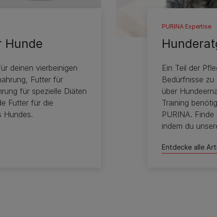
PURINA Expertise
r Hunde
Hunderat
ür deinen vierbeinigen
Ein Teil der Pf
ahrung, Futter für
Bedürfnisse zu
ung für spezielle Diäten
über Hundeernä
e Futter für die
Training benöti
es Hundes.
PURINA. Finde 
indem du unsere
Entdecke alle Ar