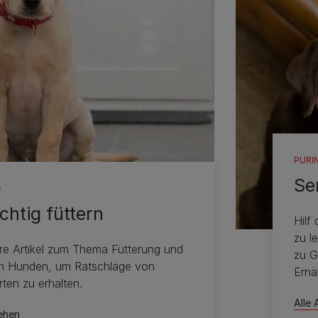
PURIN
Se
e
chtig füttern
Hilf
zu l
ere Artikel zum Thema Fütterung und
zu G
n Hunden, um Ratschläge von
Ernä
ten zu erhalten.
Alle 
sehen