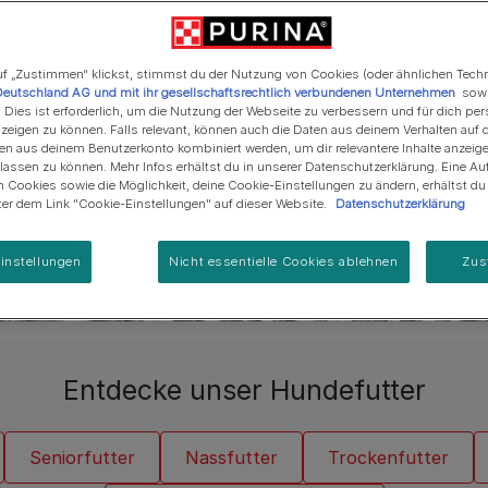
Regenerative Landwirtschaft
Anschaffung einer Katze
Alle Fütterungsempfehlun
Alle Fütterungsempfehlu
Alle Marken
Programm zur Regeneration
 Hund, sicher dir die
von Meereslebensräumen
er entdecke in unserem
f „Zustimmen“ klickst, stimmst du der Nutzung von Cookies (oder ähnlichen Tech
Deutschland AG und mit ihr gesellschaftsrechtlich verbundenen Unternehmen
sowi
r passt. Wenn es um das
. Dies ist erforderlich, um die Nutzung der Webseite zu verbessern und für dich per
st du bei uns immer
eigen zu können. Falls relevant, können auch die Daten aus deinem Verhalten auf 
en aus deinem Benutzerkonto kombiniert werden, um dir relevantere Inhalte anzeig
ssen zu können. Mehr Infos erhältst du in unserer Datenschutzerklärung. Eine Auf
 Cookies sowie die Möglichkeit, deine Cookie-Einstellungen zu ändern, erhältst d
nter dem Link "Cookie-Einstellungen" auf dieser Website.
Datenschutzerklärung
instellungen
Nicht essentielle Cookies ablehnen
Zus
Entdecke unser Hundefutter
Seniorfutter
Nassfutter
Trockenfutter