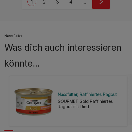
Current page
Seite
Seite
Seite
Next page
1
2
3
4
…
››
Nassfutter
Was dich auch interessieren
könnte...
Nassfutter
Raffiniertes Ragout
GOURMET Gold Raffiniertes
Ragout mit Rind