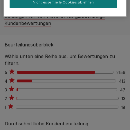
Nicht essentielle Cookies ablehnen
Jetzt Produkt bewerten
So sorgen wir von PURINA für glaubwürdige
Kundenbewertungen
Beurteilungsüberblick
Wähle unten eine Reihe aus, um Bewertungen zu
filtern.
5
2156
2156
4
413
413
3
47
47
2
13
13
1
18
18
Durchschnittliche Kundenbeurteilung