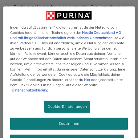
Perfekt geformt für eine exquisite Serviererfahrung.
100% komplett und ausgewogen.
Indem du auf „Zustimmen“ klickst, stimmst du der Nutzung von
Mehr
Cookies (oder ähnlichen Technologien) der
Nestlé Deutschland AG
und mit ihr gesellschaftsrechtlich verbundenen Unternehmen
sowie
ihren Partnern zu. Dies ist erforderlich, um die Nutzung der Webseite
zu verbessern und für dich personalisierte Werbung anzeigen zu
Produktübersicht
können. Falls relevant, können auch die Daten aus deinem Verhalten
auf der Webseite mit den Daten aus deinem Benutzerkonto kombiniert
werden, um dir relevantere Inhalte anzeigen und zukommen lassen zu
können. Mehr Infos erhältst du in unserer Datenschutzerklärung. Eine
Zutaten & Ernährung
Aufstellung der verwendeten Cookies sowie die Möglichkeit, deine
Cookie-Einstellungen zu ändern, erhältst du
hier
oder jederzeit unter
dem Link "Cookie-Einstellungen" auf dieser Website.
Datenschutzerklärung
Fütterungsempfehlung
Cookie-Einstellungen
Bewertungen
Zustimmen
2647 reviews