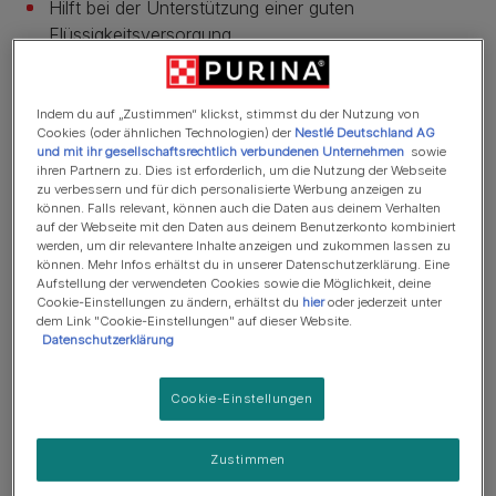
Hilft bei der Unterstützung einer guten
Flüssigkeitsversorgung.
Hilft bei der Unterstützung des Darmmikrobioms:
enthält lösliche Ballaststoffe, die das Mikrobiom
Indem du auf „Zustimmen“ klickst, stimmst du der Nutzung von
ernähren.
Cookies (oder ähnlichen Technologien) der
Nestlé Deutschland AG
und mit ihr gesellschaftsrechtlich verbundenen Unternehmen
sowie
Entwickelt von PURINA® Tierärzt:innen und
ihren Partnern zu. Dies ist erforderlich, um die Nutzung der Webseite
Ernährungswissenschaftler:innen.
zu verbessern und für dich personalisierte Werbung anzeigen zu
können. Falls relevant, können auch die Daten aus deinem Verhalten
Fütterungsempfehlung: 2 Beutel pro Tag für eine
auf der Webseite mit den Daten aus deinem Benutzerkonto kombiniert
werden, um dir relevantere Inhalte anzeigen und zukommen lassen zu
Katze von 4 kg.
können. Mehr Infos erhältst du in unserer Datenschutzerklärung. Eine
Aufstellung der verwendeten Cookies sowie die Möglichkeit, deine
Mehr
Cookie-Einstellungen zu ändern, erhältst du
hier
oder jederzeit unter
dem Link "Cookie-Einstellungen" auf dieser Website.
Datenschutzerklärung
Produktübersicht
Cookie-Einstellungen
Zutaten & Ernährung
Zustimmen