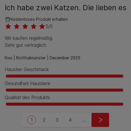
Ich habe zwei Katzen. Die lieben es
Kostenloses Produkt erhalten
5/5
Wir kaufen regelmäßig.
Sehr gut verträglich
Kiss |
Rotthalmünster |
December 2025
Haustier Geschmack
Gesundheit Haustiere
Qualität des Produkts
Pagination
Current page
Seite
Seite
Seite
Next page
1
2
3
4
…
››