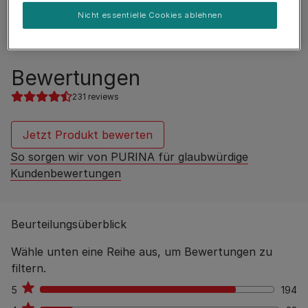
Fütterungsempfehlung
Nicht essentielle Cookies ablehnen
Bewertungen
231 reviews
Jetzt Produkt bewerten
So sorgen wir von PURINA für glaubwürdige
Kundenbewertungen
Beurteilungsüberblick
Wähle unten eine Reihe aus, um Bewertungen zu
filtern.
5
194
194