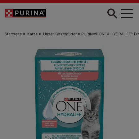
Zum Hauptinhalt springen
Startseite
Katze
Unser Katzenfutter
PURINA® ONE® HYDRALIFE™ Ergän