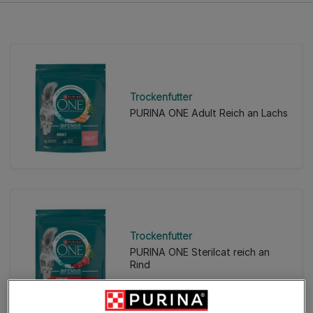
Trockenfutter
PURINA ONE Adult Reich an Lachs
Trockenfutter
PURINA ONE Sterilcat reich an
Rind