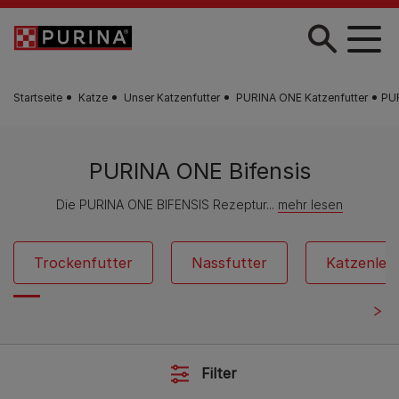
Zum Hauptinhalt springen
Startseite
Katze
Unser Katzenfutter
PURINA ONE Katzenfutter
PUR
PURINA ONE Bifensis
Die PURINA ONE BIFENSIS Rezeptur...
mehr lesen
Trockenfutter
Nassfutter
Katzenleck
Filter