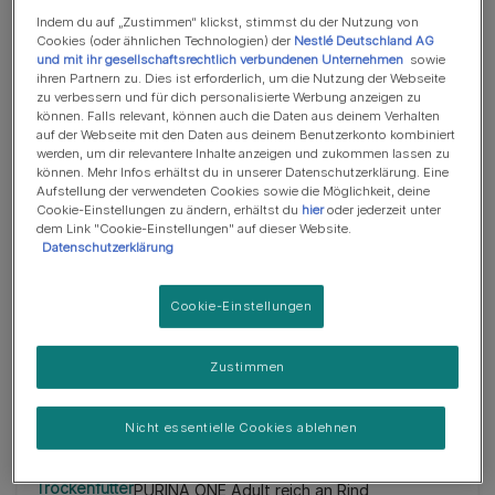
Indem du auf „Zustimmen“ klickst, stimmst du der Nutzung von
Cookies (oder ähnlichen Technologien) der
Nestlé Deutschland AG
und mit ihr gesellschaftsrechtlich verbundenen Unternehmen
sowie
ihren Partnern zu. Dies ist erforderlich, um die Nutzung der Webseite
zu verbessern und für dich personalisierte Werbung anzeigen zu
Trockenfutter
können. Falls relevant, können auch die Daten aus deinem Verhalten
PURINA ONE Sterilcat reich an
auf der Webseite mit den Daten aus deinem Benutzerkonto kombiniert
Huhn
werden, um dir relevantere Inhalte anzeigen und zukommen lassen zu
können. Mehr Infos erhältst du in unserer Datenschutzerklärung. Eine
Aufstellung der verwendeten Cookies sowie die Möglichkeit, deine
Cookie-Einstellungen zu ändern, erhältst du
hier
oder jederzeit unter
dem Link "Cookie-Einstellungen" auf dieser Website.
Datenschutzerklärung
Cookie-Einstellungen
Zustimmen
Nicht essentielle Cookies ablehnen
Trockenfutter
PURINA ONE Adult reich an Rind