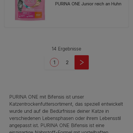
PURINA ONE Junior reich an Huhn
14 Ergebnisse
Pagination
Current page
Seite
1
2
PURINA ONE mit Bifensis ist unser
Katzentrockenfuttersortiment, das speziell entwickelt
wurde und auf die Bedürfnisse deiner Katze in
verschiedenen Lebensphasen oder ihrem Lebensstil
angepasst ist. PURINA ONE Bifensis ist eine
einzigartige Nährstoff-Formel mit vorteilhaften