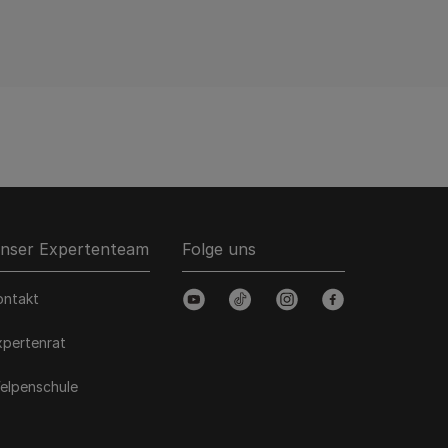
nser Expertenteam
Folge uns
ontakt
youtube
tiktok
instagram
facebook
xpertenrat
elpenschule