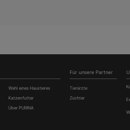
Für unsere Partner
U
K
Wahl eines Haustieres
Tierärzte
Katzenfutter
Züchter
E
Über PURINA
W