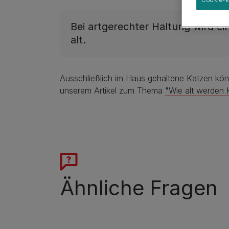
Cookie-E
Anschaffung eines Hundes
Mittelgroß
Rassen-Ratgeber
Welpenschule
Groß
Rassengruppen
Bei artgerechter Haltung wird ein
alt.
Ausschließlich im Haus gehaltene Katzen kön
unserem Artikel zum Thema
"Wie alt werden 
Ähnliche Fragen