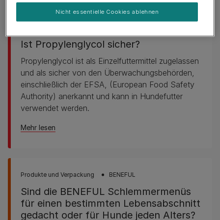
Nicht essentielle Cookies ablehnen
Zutaten
Ist Propylenglycol sicher?
Propylenglycol ist als Einzelfuttermittel zugelassen
und als sicher von den Überwachungsbehörden,
einschließlich der EFSA, (European Food Safety
Authority) anerkannt und kann in Hundefutter
verwendet werden.
Mehr lesen
Produkte und Verpackung
BENEFUL
Sind die BENEFUL Schlemmermenüs
für einen bestimmten Lebensabschnitt
gedacht oder für Hunde jeden Alters?