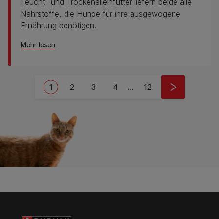
Feucht- und Trockenalleinfutter liefern beide alle
Nährstoffe, die Hunde für ihre ausgewogene
Ernährung benötigen.
Mehr lesen
Pagination
Current page
Seite
Seite
Seite
Last page
1
2
3
4
…
12