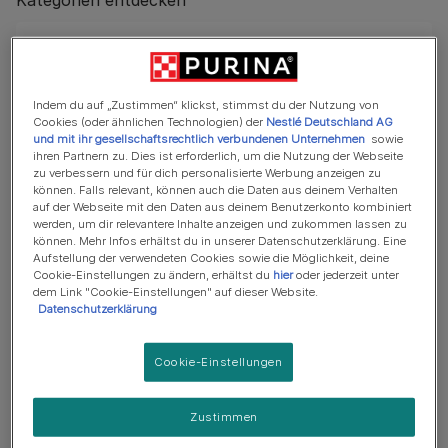
Kategorien entdecken
Indem du auf „Zustimmen“ klickst, stimmst du der Nutzung von
Filter by brand:
Cookies (oder ähnlichen Technologien) der
Nestlé Deutschland AG
und mit ihr gesellschaftsrechtlich verbundenen Unternehmen
sowie
ihren Partnern zu. Dies ist erforderlich, um die Nutzung der Webseite
zu verbessern und für dich personalisierte Werbung anzeigen zu
können. Falls relevant, können auch die Daten aus deinem Verhalten
auf der Webseite mit den Daten aus deinem Benutzerkonto kombiniert
werden, um dir relevantere Inhalte anzeigen und zukommen lassen zu
können. Mehr Infos erhältst du in unserer Datenschutzerklärung. Eine
Katzengesundheit und -Ernährung
Aufstellung der verwendeten Cookies sowie die Möglichkeit, deine
Cookie-Einstellungen zu ändern, erhältst du
hier
oder jederzeit unter
Wie lange sind Katzen schwanger?
dem Link "Cookie-Einstellungen" auf dieser Website.
Datenschutzerklärung
Die Trächtigkeit bei Katzen dauert in der Regel 63
bis 67 Tage, allerdings lässt sich kaum genau
Cookie-Einstellungen
bestimmen, wie lange eine Katze trächtig ist.
Mehr lesen
Zustimmen