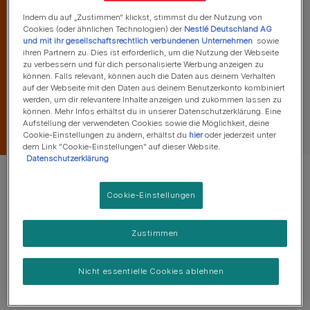
Indem du auf „Zustimmen“ klickst, stimmst du der Nutzung von
Cookies (oder ähnlichen Technologien) der
Nestlé Deutschland AG
und mit ihr gesellschaftsrechtlich verbundenen Unternehmen
sowie
ihren Partnern zu. Dies ist erforderlich, um die Nutzung der Webseite
zu verbessern und für dich personalisierte Werbung anzeigen zu
können. Falls relevant, können auch die Daten aus deinem Verhalten
auf der Webseite mit den Daten aus deinem Benutzerkonto kombiniert
werden, um dir relevantere Inhalte anzeigen und zukommen lassen zu
können. Mehr Infos erhältst du in unserer Datenschutzerklärung. Eine
Aufstellung der verwendeten Cookies sowie die Möglichkeit, deine
Cookie-Einstellungen zu ändern, erhältst du
hier
oder jederzeit unter
dem Link "Cookie-Einstellungen" auf dieser Website.
Datenschutzerklärung
Cookie-Einstellungen
Wir verwenden jetzt nicht-künstliche
Farbstoffe in der Nahrung.
Zustimmen
Nicht essentielle Cookies ablehnen
Diese müssen wir als Inhaltsstoffe auf der Verpackung
des Produkts auflisten.