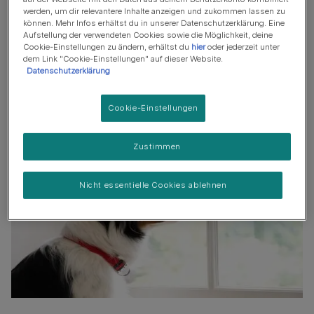
Wie hoch sind die Kosten für diese Prozedur?
werden, um dir relevantere Inhalte anzeigen und zukommen lassen zu
können. Mehr Infos erhältst du in unserer Datenschutzerklärung. Eine
Das aktuelle Hunde-Mikrochip-Gesetz
Aufstellung der verwendeten Cookies sowie die Möglichkeit, deine
Cookie-Einstellungen zu ändern, erhältst du
hier
oder jederzeit unter
dem Link "Cookie-Einstellungen" auf dieser Website.
Datenschutzerklärung
Was ist ein Mikrochip?
Cookie-Einstellungen
Zustimmen
Nicht essentielle Cookies ablehnen