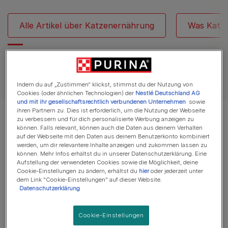
Alle Artikel über Katzenernährung
Was Katze
Alle Artikel über Katzen
Indem du auf „Zustimmen“ klickst, stimmst du der Nutzung von
Cookies (oder ähnlichen Technologien) der
Nestlé Deutschland AG
und mit ihr gesellschaftsrechtlich verbundenen Unternehmen
sowie
ihren Partnern zu. Dies ist erforderlich, um die Nutzung der Webseite
Es werden 7 von 7 Artikeln angezeigt
zu verbessern und für dich personalisierte Werbung anzeigen zu
können. Falls relevant, können auch die Daten aus deinem Verhalten
auf der Webseite mit den Daten aus deinem Benutzerkonto kombiniert
Meistgelesene Artikel
werden, um dir relevantere Inhalte anzeigen und zukommen lassen zu
können. Mehr Infos erhältst du in unserer Datenschutzerklärung. Eine
Aufstellung der verwendeten Cookies sowie die Möglichkeit, deine
Cookie-Einstellungen zu ändern, erhältst du
hier
oder jederzeit unter
dem Link "Cookie-Einstellungen" auf dieser Website.
Fütterungsempfehlungen
Datenschutzerklärung
Wieviel Futter braucht meine
Katze?
Cookie-Einstellungen
6 min Lesezeit