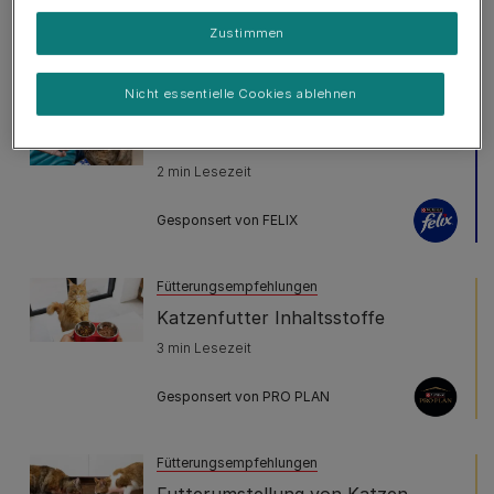
Zustimmen
Gesponsert von PRO PLAN
Nicht essentielle Cookies ablehnen
Fütterungsempfehlungen
Welche Leckerlis für Katzen?
2 min Lesezeit
Gesponsert von FELIX
Fütterungsempfehlungen
Katzenfutter Inhaltsstoffe
3 min Lesezeit
Gesponsert von PRO PLAN
Fütterungsempfehlungen