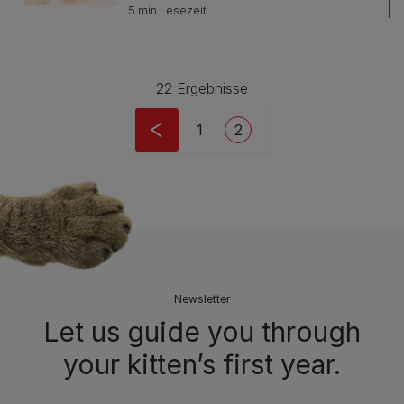
5 min Lesezeit
22 Ergebnisse
Pagination
Seite
Current page
1
2
Newsletter
Let us guide you through
your kitten’s first year.