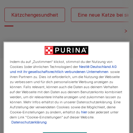
Kätzchengesundheit
Eine neue Katze bei si
Alle Artikel über Katzen
Indem du auf „Zustimmen“ klickst, stimmst du der Nutzung von
Cookies (oder ähnlichen Technologien) der
Nestlé Deutschland AG
Es werden 10 von 22 Artikeln angezeigt
und mit ihr gesellschaftsrechtlich verbundenen Unternehmen
sowie
ihren Partnern zu. Dies ist erforderlich, um die Nutzung der Webseite
zu verbessern und für dich personalisierte Werbung anzeigen zu
Meistgelesene Artikel
können. Falls relevant, können auch die Daten aus deinem Verhalten
auf der Webseite mit den Daten aus deinem Benutzerkonto kombiniert
werden, um dir relevantere Inhalte anzeigen und zukommen lassen zu
können. Mehr Infos erhältst du in unserer Datenschutzerklärung. Eine
Aufstellung der verwendeten Cookies sowie die Möglichkeit, deine
Eine neue Katze bei sich zu Hause aufnehmen
Cookie-Einstellungen zu ändern, erhältst du
hier
oder jederzeit unter
Katze im Bett schlafen lassen: Ja
dem Link "Cookie-Einstellungen" auf dieser Website.
Datenschutzerklärung
oder nein?
5 min Lesezeit