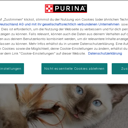
Regenerative Landwirtschaft
Anschaffung einer Katze
Alle Fütterungsempfehlun
Alle Fütterungsempfehlu
Alle Marken
Programm zur Regeneration
von Meereslebensräumen
f „Zustimmen“ klickst, stimmst du der Nutzung von Cookies (oder ähnlichen Tech
Deutschland AG und mit ihr gesellschaftsrechtlich verbundenen Unternehmen
sowi
. Dies ist erforderlich, um die Nutzung der Webseite zu verbessern und für dich per
eigen zu können. Falls relevant, können auch die Daten aus deinem Verhalten auf 
en aus deinem Benutzerkonto kombiniert werden, um dir relevantere Inhalte anzeig
ssen zu können. Mehr Infos erhältst du in unserer Datenschutzerklärung. Eine Auf
 Cookies sowie die Möglichkeit, deine Cookie-Einstellungen zu ändern, erhältst d
nter dem Link "Cookie-Einstellungen" auf dieser Website.
Datenschutzerklärung
instellungen
Nicht essentielle Cookies ablehnen
Zus