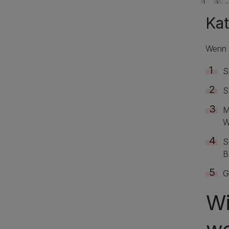
Kat
Wenn d
S
S
M
W
S
B
G
Wi