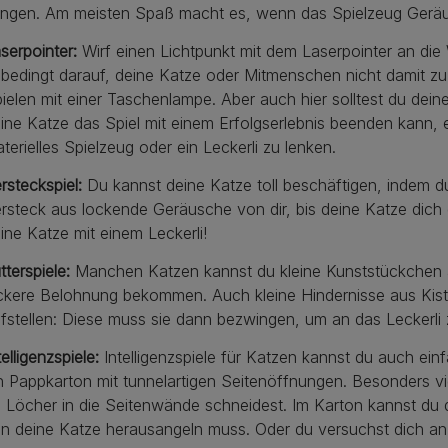
ingen. Am meisten Spaß macht es, wenn das Spielzeug Gerä
serpointer:
Wirf einen Lichtpunkt mit dem Laserpointer an die
bedingt darauf, deine Katze oder Mitmenschen nicht damit zu 
ielen mit einer Taschenlampe. Aber auch hier solltest du deine
ine Katze das Spiel mit einem Erfolgserlebnis beenden kann, e
terielles Spielzeug oder ein Leckerli zu lenken.
rsteckspiel:
Du kannst deine Katze toll beschäftigen, indem du
rsteck aus lockende Geräusche von dir, bis deine Katze dich
ine Katze mit einem Leckerli!
tterspiele:
Manchen Katzen kannst du kleine Kunststückchen a
ckere Belohnung bekommen. Auch kleine Hindernisse aus Kist
fstellen: Diese muss sie dann bezwingen, um an das Leckerl
telligenzspiele:
Intelligenzspiele für Katzen kannst du auch ein
n Pappkarton mit tunnelartigen Seitenöffnungen. Besonders v
 Löcher in die Seitenwände schneidest. Im Karton kannst du d
n deine Katze herausangeln muss. Oder du versuchst dich an 