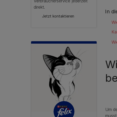
Verbraucherservice jederzeit
direkt.
In d
Jetzt kontaktieren
Wi
Ka
Wi
Wi
be
Um de
musst