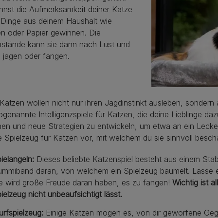
nnst die Aufmerksamkeit deiner Katze
 Dinge aus deinem Haushalt wie
n oder Papier gewinnen. Die
stände kann sie dann nach Lust und
 jagen oder fangen.
atzen wollen nicht nur ihren Jagdinstinkt ausleben, sondern
ogenannte Intelligenzspiele für Katzen, die deine Lieblinge
en und neue Strategien zu entwickeln, um etwa an ein Leckerli
 Spielzeug für Katzen vor, mit welchem du sie sinnvoll besch
ielangeln:
Dieses beliebte Katzenspiel besteht aus einem Sta
mmiband daran, von welchem ein Spielzeug baumelt. Lasse e
e wird große Freude daran haben, es zu fangen!
Wichtig ist a
ielzeug nicht unbeaufsichtigt lässt.
rfspielzeug:
Einige Katzen mögen es, von dir geworfene Geg