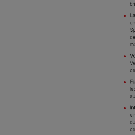
br
La
un
Sp
de
ma
Ve
Ve
de
Fu
le
au
In
ei
du
de