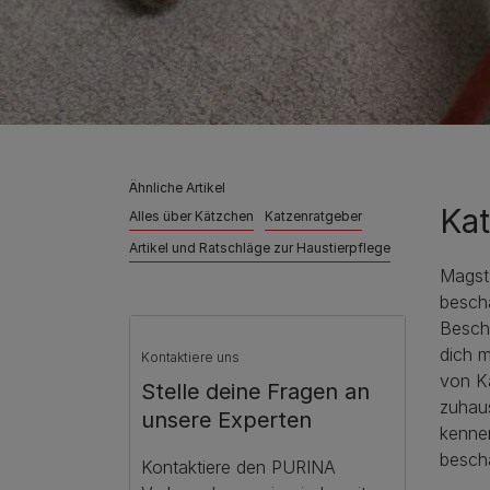
Ähnliche Artikel
Kat
Alles über Kätzchen
Katzenratgeber
Artikel und Ratschläge zur Haustierpflege
Magst 
beschä
Beschä
dich m
Kontaktiere uns
von Ka
Stelle deine Fragen an
zuhaus
unsere Experten
kennen
beschä
Kontaktiere den PURINA