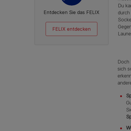
Du ka
Entdecken Sie das FELIX
durch
Socke
Gegen
FELIX entdecken
Laune
Doch K
sich s
erkenn
andere
Sp
Gu
Si
Sp
Wu