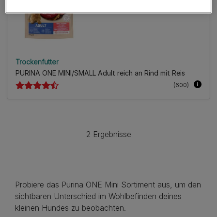
Trockenfutter
PURINA ONE MINI/SMALL Adult reich an Rind mit Reis
(600)
2 Ergebnisse
Probiere das Purina ONE Mini Sortiment aus, um den
sichtbaren Unterschied im Wohlbefinden deines
kleinen Hundes zu beobachten.