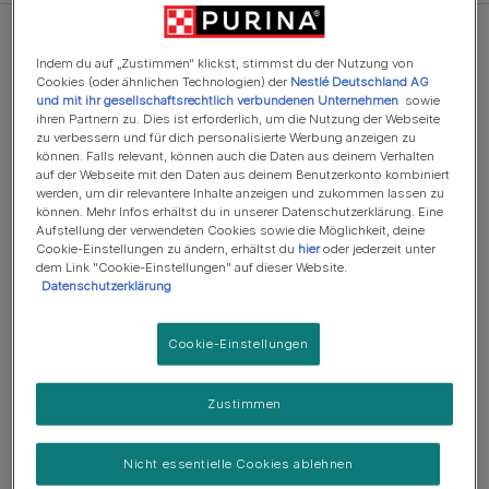
Indem du auf „Zustimmen“ klickst, stimmst du der Nutzung von
Cookies (oder ähnlichen Technologien) der
Nestlé Deutschland AG
und mit ihr gesellschaftsrechtlich verbundenen Unternehmen
sowie
ihren Partnern zu. Dies ist erforderlich, um die Nutzung der Webseite
zu verbessern und für dich personalisierte Werbung anzeigen zu
können. Falls relevant, können auch die Daten aus deinem Verhalten
auf der Webseite mit den Daten aus deinem Benutzerkonto kombiniert
werden, um dir relevantere Inhalte anzeigen und zukommen lassen zu
können. Mehr Infos erhältst du in unserer Datenschutzerklärung. Eine
Aufstellung der verwendeten Cookies sowie die Möglichkeit, deine
Cookie-Einstellungen zu ändern, erhältst du
hier
oder jederzeit unter
dem Link "Cookie-Einstellungen" auf dieser Website.
Datenschutzerklärung
Trockenfutter
PURINA ONE MINI/SMALL Active reich an Huhn mit Reis
(409)
Cookie-Einstellungen
Zustimmen
Nicht essentielle Cookies ablehnen