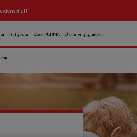
Leidenschaft.
ter
Ratgeber
Über PURINA
Unser Engagement
pann
Katzen-Artikel nach Thema
Unsere Tiernahrung
Tiere & Menschen
Meistgelesene Artikel
Alles über Kätzchen
Unsere
PURINA Better With Pets
Trächtigkeit und
Ernährungsphilosophie
Prize
Katzengeburt: Anzeichen,
Seniorkatzen pflegen
Warnsignale und weitere
Unsere Zutaten erklärt
Unsere Partnerschaften
Tipps
Welche Katze passt zu mir?
Katzen-Marken
Ernährung
Hunde-Marken
Meistgelesene Artikel über
Meistgelesene Artikel über
Meistgelesene Artikel über
Katzen
Katzen
Hunde
Unsere Expertise
Tiere am Arbeitsplatz
FELIX
AdVENTuROS
Katzenkrallen schneiden
Katzenrassen Verzeichnis
Verhalten und Erziehung
Katzenjahre in Menschenja
Wie oft und wieviel solltes
Passendes Futter für dei
leicht gemacht
Unsere Innovationen
Liebe fürs Leben
GOURMET
BENEFUL
Gesundheit
Artikel nach Thema
umrechnen
du deine Katze füttern?
Hund
Katzenverhalten und -
Transparenz bei PURINA
PRO PLAN
DENTALIFE
Anschaffung einer Katze
Eine neue Katze bei sich zu
Die richtige Erstausstattun
Was essen Katzen?
Kleine Hunde richtig fütt
Sprache deuten
Umwelt
Hause aufnehmen
für deine Katze
PRO PLAN VETERINARY
PRO PLAN
Katzennamen
Die Katze frisst nicht –
Futterumstellung beim Hu
Nachhaltigkeit bei PURINA
Würmer bei Katzen erkenn
DIETS
Kätzchengesundheit
Wie alt werden Katzen? Di
Mögliche Ursachen und
So gelingt es ohne Probl
und behandeln
PRO PLAN VETERINARY
Katzenrassen
Entsorgung von
Lebenserwartung von Katz
hilfreiche Tipps
PURINA ONE
DIETS
Was dürfen Hunde nicht
Verpackungen
Alle Artikel über Katzen
Rassen-Ratgeber
Katzen chippen lassen
Katzenmilch: Ja oder nein?
essen?
PURINA ONE Dog
Alle Marken