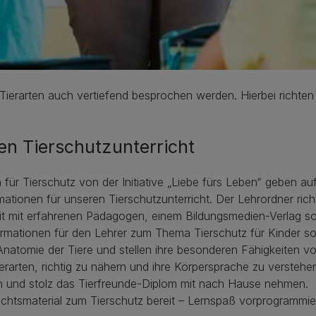
ierarten auch vertiefend besprochen werden. Hierbei richte
den Tierschutzunterricht
en für Tierschutz von der Initiative „Liebe fürs Leben“ geben 
ationen für unseren Tierschutzunterricht. Der Lehrordner rich
 mit erfahrenen Pädagogen, einem Bildungsmedien-Verlag sowi
formationen für den Lehrer zum Thema Tierschutz für Kinder s
Anatomie der Tiere und stellen ihre besonderen Fähigkeiten vo
rarten, richtig zu nähern und ihre Körpersprache zu versteh
en und stolz das Tierfreunde-Diplom mit nach Hause nehmen.
ichtsmaterial zum Tierschutz bereit – Lernspaß vorprogrammier