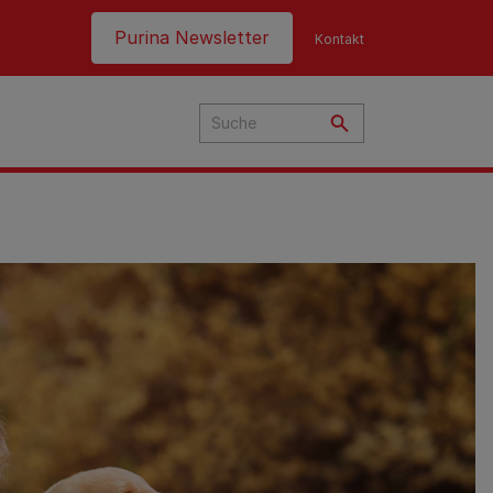
Header top
Purina Newsletter
Kontakt
hre
t
nen
g
ern
nd:
en
e
eme
en
Fütterungsempfehlung
Fütterungsempfehlung