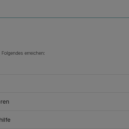
ir Folgendes erreichen:
eren
ilfe