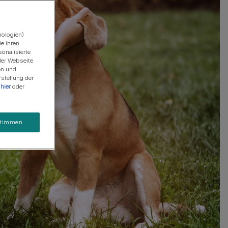
gen
ngen
So fütterst du deinen Hund richtig! Für ein
So fütterst du deine Katze richtig! Für ein
langes, gesundes und aktives Leben.
langes, gesundes und aktives Leben.
Passenden Hund
Passende Katze
nologien)
finden
Deine Fragen sind uns wichtig
Mehr erfahren
Mehr erfahren
Zum Ratgeber
finden
e ihren
sonalisierte
der Webseite
en und
stellung der
u
hier
oder
timmen