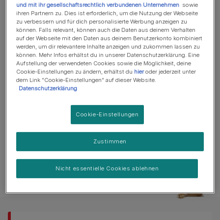
daher zwischen 110–140 Schlägen pro
und mit ihr gesellschaftsrechtlich verbundenen Unternehmen
sowie
Minute liegen.
ihren Partnern zu. Dies ist erforderlich, um die Nutzung der Webseite
zu verbessern und für dich personalisierte Werbung anzeigen zu
können. Falls relevant, können auch die Daten aus deinem Verhalten
auf der Webseite mit den Daten aus deinem Benutzerkonto kombiniert
werden, um dir relevantere Inhalte anzeigen und zukommen lassen zu
Je kleiner Ihre Katze ist, desto höher ist in der Regel der
können. Mehr Infos erhältst du in unserer Datenschutzerklärung. Eine
Puls. Der Puls sollte im Ruhezustand an der Innenseite
Aufstellung der verwendeten Cookies sowie die Möglichkeit, deine
Cookie-Einstellungen zu ändern, erhältst du
hier
oder jederzeit unter
der Hinterbeine gemessen werden. Man zählt dort 15
dem Link "Cookie-Einstellungen" auf dieser Website.
Sekunden den Puls und multipliziert das Ergebnis mit 4.
Datenschutzerklärung
Cookie-Einstellungen
Zustimmen
Ähnliche Fragen
Nicht essentielle Cookies ablehnen