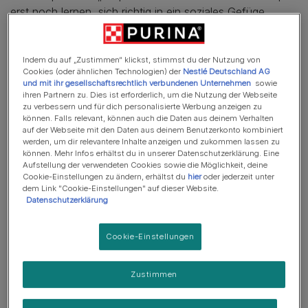
erst noch lernen, sich richtig in ein soziales Gefüge
einzuordnen und mit anderen Hunden sowie dem
Menschen zu kommunizieren. Auf Grund dessen
benötigen sie generell mehr Zeit und Aufmerksamkeit als
Indem du auf „Zustimmen“ klickst, stimmst du der Nutzung von
Cookies (oder ähnlichen Technologien) der
Nestlé Deutschland AG
erwachsene Tiere.
und mit ihr gesellschaftsrechtlich verbundenen Unternehmen
sowie
ihren Partnern zu. Dies ist erforderlich, um die Nutzung der Webseite
Diese Tipps sollten dir helfen, wenn du einen neuen
zu verbessern und für dich personalisierte Werbung anzeigen zu
können. Falls relevant, können auch die Daten aus deinem Verhalten
Hundewelpen an einen ausgewachsenen Hund
auf der Webseite mit den Daten aus deinem Benutzerkonto kombiniert
gewöhnen möchtest:
werden, um dir relevantere Inhalte anzeigen und zukommen lassen zu
können. Mehr Infos erhältst du in unserer Datenschutzerklärung. Eine
Aufstellung der verwendeten Cookies sowie die Möglichkeit, deine
Bevor dein neuer Welpe zu dir nach Hause kommt,
Cookie-Einstellungen zu ändern, erhältst du
hier
oder jederzeit unter
solltest du dich vergewissern, dass du beide Hunde,
dem Link "Cookie-Einstellungen" auf dieser Website.
Datenschutzerklärung
sowohl der bereits vorhandene Hund als auch der
Welpe, alle notwendigen Impfungen erhalten hat,
damit alle Beteiligten gesund und zufrieden sind und
Cookie-Einstellungen
es auch bleiben.
Zustimmen
Finde einen neutralen Ort, an dem du die beiden
Hunde zusammenbringen kannst und wo dein