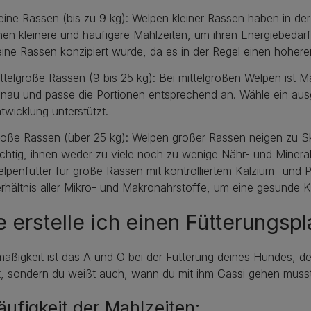
eine Rassen (bis zu 9 kg): Welpen kleiner Rassen haben in de
nen kleinere und häufigere Mahlzeiten, um ihren Energiebedar
eine Rassen konzipiert wurde, da es in der Regel einen höhere
ttelgroße Rassen (9 bis 25 kg): Bei mittelgroßen Welpen ist
nau und passe die Portionen entsprechend an. Wähle ein aus
twicklung unterstützt.
oße Rassen (über 25 kg): Welpen großer Rassen neigen zu Sk
chtig, ihnen weder zu viele noch zu wenige Nähr- und Mineral
lpenfutter für große Rassen mit kontrolliertem Kalzium- un
rhältnis aller Mikro- und Makronährstoffe, um eine gesunde 
 erstelle ich einen Fütterungspl
äßigkeit ist das A und O bei der Fütterung deines Hundes, den
t, sondern du weißt auch, wann du mit ihm Gassi gehen musst
Häufigkeit der Mahlzeiten: