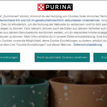
Regenerative Landwirtschaft
Anschaffung einer Katze
Alle Fütterungsempfehlun
Alle Fütterungsempfehlu
Alle Marken
Programm zur Regeneration
von Meereslebensräumen
f „Zustimmen“ klickst, stimmst du der Nutzung von Cookies (oder ähnlichen Tech
Deutschland AG und mit ihr gesellschaftsrechtlich verbundenen Unternehmen
sowi
. Dies ist erforderlich, um die Nutzung der Webseite zu verbessern und für dich per
eigen zu können. Falls relevant, können auch die Daten aus deinem Verhalten auf 
en aus deinem Benutzerkonto kombiniert werden, um dir relevantere Inhalte anzeig
ssen zu können. Mehr Infos erhältst du in unserer Datenschutzerklärung. Eine Auf
 Cookies sowie die Möglichkeit, deine Cookie-Einstellungen zu ändern, erhältst d
nter dem Link "Cookie-Einstellungen" auf dieser Website.
Datenschutzerklärung
instellungen
Nicht essentielle Cookies ablehnen
Zus