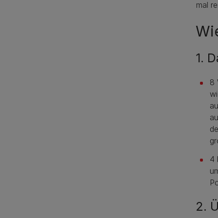
mal re
Wie
1. 
8 
wi
au
au
de
gr
4 
um
Po
2. 