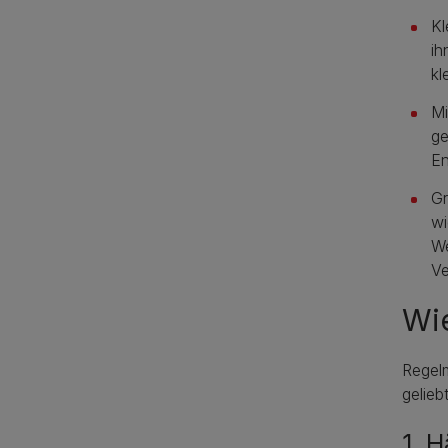
Kl
ih
kl
Mi
ge
En
Gr
wi
We
Ve
Wie
Regelm
gelieb
1. 