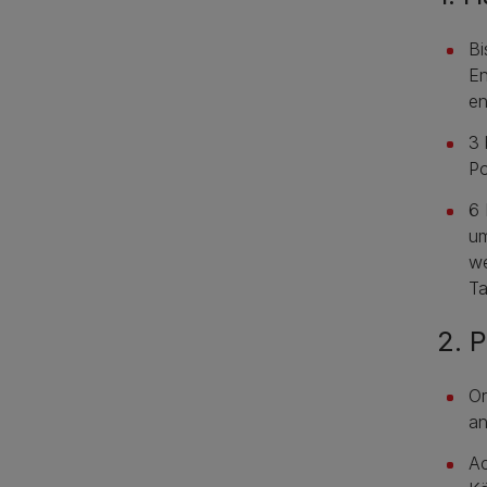
Bi
En
en
3 
Po
6 
um
we
Ta
2. P
Or
an
Ac