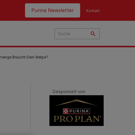
Header top
Purina Newsletter
Kontakt
rmenge Braucht Dein Welpe?
Gesponsert von
hre
t
nen
g
ern
nd:
en
e
eme
en
Fütterungsempfehlung
Fütterungsempfehlung