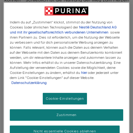
(der meisten) Hunde! Aber einfach nur eine Extraportion
von dem zu kochen, was du isst, ist nicht der richtige
Weg.
Du musst sicherstellen, dass das, was du kochst,
Indem du auf „Zustimmen“ klickst, stimmst du der Nutzung von
Cookies (oder ähnlichen Technologien) der
Nestlé Deutschland AG
alle Nährstoffanforderungen deines Tieres erfüllt
.
und mit ihr gesellschaftsrechtlich verbundenen Unternehmen
sowie
Deshalb raten wir davon ,
Hundefutter
selber zu
ihren Partnern zu. Dies ist erforderlich, um die Nutzung der Webseite
machen, bevor du dich mit einem Tierarzt oder
zu verbessern und für dich personalisierte Werbung anzeigen zu
können. Falls relevant, können auch die Daten aus deinem Verhalten
Ernährungsberater beraten hast.
auf der Webseite mit den Daten aus deinem Benutzerkonto kombiniert
werden, um dir relevantere Inhalte anzeigen und zukommen lassen zu
Wenn du mit dem Gedanken spielst, Hundefutter selber
können. Mehr Infos erhältst du in unserer Datenschutzerklärung. Eine
Aufstellung der verwendeten Cookies sowie die Möglichkeit, deine
zu machen, lies weiter, um alles zu erfahren, was du
Cookie-Einstellungen zu ändern, erhältst du
hier
oder jederzeit unter
wissen musst.
dem Link "Cookie-Einstellungen" auf dieser Website.
Datenschutzerklärung
Cookie-Einstellungen
Ist selbstgemachtes Hundefutter
gesünder?
Zustimmen
Nicht grundsätzlich! Nach Angaben des
American Kennel
Nicht essentielle Cookies ablehnen