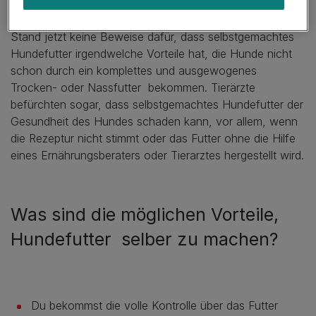
Club
glauben viele Tierärzte nicht, dass selbstgekochtes
Futter besser ist als kommerzielles
Hundefutter
. Es gibt
Stand jetzt keine Beweise dafür, dass selbstgemachtes
Hundefutter irgendwelche Vorteile hat, die Hunde nicht
schon durch ein komplettes und ausgewogenes
Trocken- oder Nassfutter bekommen. Tierärzte
befürchten sogar, dass selbstgemachtes Hundefutter der
Gesundheit des Hundes schaden kann, vor allem, wenn
die Rezeptur nicht stimmt oder das Futter ohne die Hilfe
eines Ernährungsberaters oder Tierarztes hergestellt wird.
Was sind die möglichen Vorteile,
Hundefutter selber zu machen?
Du bekommst die volle Kontrolle über das Futter