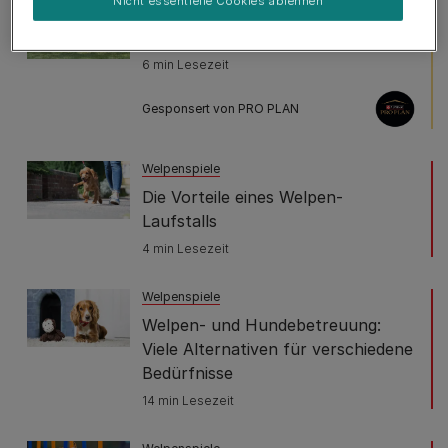
Nicht essentielle Cookies ablehnen
Welpenspiele
Welpen sozialisieren
6 min Lesezeit
Gesponsert von PRO PLAN
Welpenspiele
Die Vorteile eines Welpen-
Laufstalls
4 min Lesezeit
Welpenspiele
Welpen- und Hundebetreuung:
Viele Alternativen für verschiedene
Bedürfnisse
14 min Lesezeit