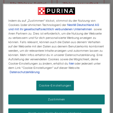
Alle Welpen Artikel
Welpengesundheit
Indem du auf „Zustimmen“ klickst, stimmst du der Nutzung von
Cookies (oder ähnlichen Technologien) der
Nestlé Deutschland AG
und mit ihr gesellschaftsrechtlich verbundenen Unternehmen
sowie
Alle Artikel über Hunde
ihren Partnern zu. Dies ist erforderlich, um die Nutzung der Webseite
zu verbessern und für dich personalisierte Werbung anzeigen zu
können. Falls relevant, können auch die Daten aus deinem Verhalten
auf der Webseite mit den Daten aus deinem Benutzerkonto kombiniert
Es werden 5 von 5 Artikeln angezeigt
werden, um dir relevantere Inhalte anzeigen und zukommen lassen zu
können. Mehr Infos erhältst du in unserer Datenschutzerklärung. Eine
Aufstellung der verwendeten Cookies sowie die Möglichkeit, deine
Meistgelesene Artikel
Cookie-Einstellungen zu ändern, erhältst du
hier
oder jederzeit unter
dem Link "Cookie-Einstellungen" auf dieser Website.
Datenschutzerklärung
Welpenspiele
Cookie-Einstellungen
Welpen beschäftigen: Aktivitäten
und Denkspiele
Zustimmen
3 min Lesezeit