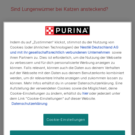
Sind Lungenwürmer bei Katzen ansteckend?
Was sind Lungenwürmer?
Indem du auf „Zustimmen“ klickst, stimmst du der Nutzung von
Cookies (oder ähnlichen Technologien) der
Nestlé Deutschland AG
Lungenwürmer sind
Parasiten
, also kleine Lebewesen,
und mit ihr gesellschaftsrechtlich verbundenen Unternehmen
sowie
die sich in der Lunge großer Lebewesen festsetzen, um
ihren Partnern zu. Dies ist erforderlich, um die Nutzung der Webseite
zu verbessern und für dich personalisierte Werbung anzeigen zu
sich dort fortzupflanzen. Der Katzenlungenwurm
können. Falls relevant, können auch die Daten aus deinem Verhalten
(Aelurostrongylus abstrusus) ist der häufigste
auf der Webseite mit den Daten aus deinem Benutzerkonto kombiniert
werden, um dir relevantere Inhalte anzeigen und zukommen lassen zu
Lungenparasit bei Katzen, gefolgt vom Lungenhaarwurm
können. Mehr Infos erhältst du in unserer Datenschutzerklärung. Eine
(Capillaria aerophila), der vor allem Füchse und Igel, aber
Aufstellung der verwendeten Cookies sowie die Möglichkeit, deine
Cookie-Einstellungen zu ändern, erhältst du
hier
oder jederzeit unter
auch Hunde und Katzen befällt. Der Katzenlungenwurm
dem Link "Cookie-Einstellungen" auf dieser Website.
kommt bei bis zu 15 % der Katzen in Deutschland vor,
Datenschutzerklärung
unbehandelte Katzen tragen zu seiner Verbreitung bei.
Cookie-Einstellungen
Wie bekommen Katzen
Lungenwürmer?