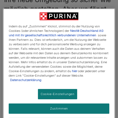
möglich gestalten. Aber wo fängt
man am besten an, wenn man
einen katzensicheren Garten
Indem du auf „Zustimmen“ klickst, stimmst du der Nutzung von
Cookies (oder ähnlichen Technologien) der
Nestlé Deutschland AG
anlegen will?
und mit ihr gesellschaftsrechtlich verbundenen Unternehmen
sowie
ihren Partnern zu. Dies ist erforderlich, um die Nutzung der Webseite
zu verbessern und für dich personalisierte Werbung anzeigen zu
können. Falls relevant, können auch die Daten aus deinem Verhalten
Katzen und vor allem kleine Kätzchen sind von Natur aus
auf der Webseite mit den Daten aus deinem Benutzerkonto kombiniert
neugierig und erkunden ihre Umgebung durch Berühren,
werden, um dir relevantere Inhalte anzeigen und zukommen lassen zu
Schnüffeln und Schmecken. Wenn du eine neue Katze
können. Mehr Infos erhältst du in unserer Datenschutzerklärung. Eine
Aufstellung der verwendeten Cookies sowie die Möglichkeit, deine
ins Haus holst, ist sie neugierig auf alles, doch im
Cookie-Einstellungen zu ändern, erhältst du
hier
oder jederzeit unter
Gegensatz zu uns kann sie nicht unterscheiden, was
dem Link "Cookie-Einstellungen" auf dieser Website.
Datenschutzerklärung
gefährlich ist und was nicht. Wenn du dich fragst, wie du
deinen Garten katzensicher machen kannst, befolge
unsere Checkliste, damit deine Samtpfote nicht in Gefahr
Cookie-Einstellungen
gerät!
Zustimmen
Giftige Pflanzen, die aus