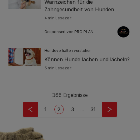
Warnzeichen für die
Zahngesundheit von Hunden
4 min Lesezeit
Gesponsert von PRO PLAN
Hundeverhalten verstehen
Können Hunde lachen und lächeln?
5 min Lesezeit
366 Ergebnisse
Pagination
Seite
Current page
Seite
Last page
1
2
3
…
31