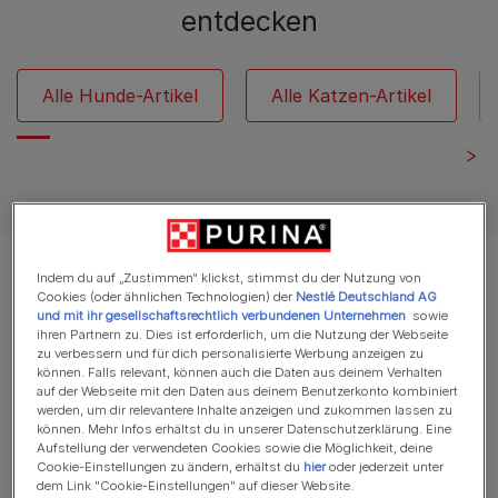
entdecken
Alle Hunde-Artikel
Alle Katzen-Artikel
Es werden 12 von 366 Artikeln angezeigt
Indem du auf „Zustimmen“ klickst, stimmst du der Nutzung von
Cookies (oder ähnlichen Technologien) der
Nestlé Deutschland AG
und mit ihr gesellschaftsrechtlich verbundenen Unternehmen
sowie
Meistgelesene Artikel
ihren Partnern zu. Dies ist erforderlich, um die Nutzung der Webseite
zu verbessern und für dich personalisierte Werbung anzeigen zu
können. Falls relevant, können auch die Daten aus deinem Verhalten
auf der Webseite mit den Daten aus deinem Benutzerkonto kombiniert
werden, um dir relevantere Inhalte anzeigen und zukommen lassen zu
Katzenverhalten verstehen
können. Mehr Infos erhältst du in unserer Datenschutzerklärung. Eine
Aufstellung der verwendeten Cookies sowie die Möglichkeit, deine
Wie zeigen Katzen ihre Zuneigung?
Cookie-Einstellungen zu ändern, erhältst du
hier
oder jederzeit unter
Wie Katzen Liebe zeigen
dem Link "Cookie-Einstellungen" auf dieser Website.