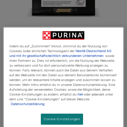
Indem du auf „Zustimmen“ klickst, stimmst du der Nutzung von
Cookies (oder ähnlichen Technologien) der
Nestlé Deutschland AG
und mit ihr gesellschaftsrechtlich verbundenen Unternehmen
sowie
PRO PLAN Trockennahrung für Hunde
ihren Partnern zu. Dies ist erforderlich, um die Nutzung der Webseite
PRO PLAN SMALL&MINI ADULT 9+ Age
zu verbessern und für dich personalisierte Werbung anzeigen zu
können. Falls relevant, können auch die Daten aus deinem Verhalten
Defence reich an Huhn
auf der Webseite mit den Daten aus deinem Benutzerkonto kombiniert
werden, um dir relevantere Inhalte anzeigen und zukommen lassen zu
können. Mehr Infos erhältst du in unserer Datenschutzerklärung. Eine
Jetzt Produkt bewerten
Aufstellung der verwendeten Cookies sowie die Möglichkeit, deine
Cookie-Einstellungen zu ändern, erhältst du
hier
oder jederzeit unter
dem Link "Cookie-Einstellungen" auf dieser Website.
Jetzt zum Shop
Datenschutzerklärung
Cookie-Einstellungen
Verfügbare Größen:
700g
3kg