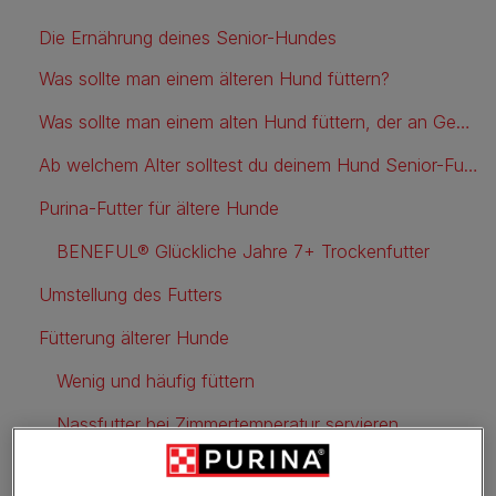
Die Ernährung deines Senior-Hundes
Was sollte man einem älteren Hund füttern?
Was sollte man einem alten Hund füttern, der an Gewicht verliert?
Ab welchem Alter solltest du deinem Hund Senior-Futter geben?
Purina-Futter für ältere Hunde
BENEFUL® Glückliche Jahre 7+ Trockenfutter
Umstellung des Futters
Fütterung älterer Hunde
Wenig und häufig füttern
Nassfutter bei Zimmertemperatur servieren
Trockenfutter richtig lagern