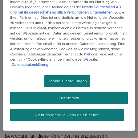
Indem du auf „Zustimmen“ klickst, stimmst du der Nutzung von
Füttere deinen Hund an einem ruhigen Ort
Cookies (oder ähnlichen Technologien) der
Nestlé Deutschland AG
und mit ihr gesellschaftsrechtlich verbundenen Unternehmen
sowie
Erwäge einen erhöhten Futternapf
ihren Partnern zu. Dies ist erforderlich, um die Nutzung der Webseite
zu verbessern und für dich personalisierte Werbung anzeigen zu
Nicht überfüttern
können. Falls relevant, können auch die Daten aus deinem Verhalten
auf der Webseite mit den Daten aus deinem Benutzerkonto kombiniert
werden, um dir relevantere Inhalte anzeigen und zukommen lassen zu
Hilf deinem Hund, das Futter zu finden
können. Mehr Infos erhältst du in unserer Datenschutzerklärung. Eine
Aufstellung der verwendeten Cookies sowie die Möglichkeit, deine
Der Purina Futterfinder
Cookie-Einstellungen zu ändern, erhältst du
hier
oder jederzeit unter
dem Link "Cookie-Einstellungen" auf dieser Website.
Datenschutzerklärung
Die Ernährung deines Senior-
Cookie-Einstellungen
Hundes
Zustimmen
Da ältere Hunde tendenziell weniger aktiv sind und einen
langsameren Stoffwechsel haben, kann es sein, dass
Nicht essentielle Cookies ablehnen
dein Haustier mit fortschreitendem Alter etwas zunimmt.
Es ist wichtig, sowohl seine Ernährung als auch seine
Bewegung an diese Veränderung anzupassen.