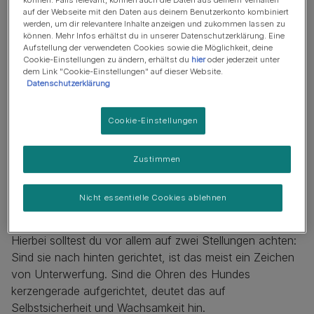
können. Falls relevant, können auch die Daten aus deinem Verhalten
auf der Webseite mit den Daten aus deinem Benutzerkonto kombiniert
werden, um dir relevantere Inhalte anzeigen und zukommen lassen zu
können. Mehr Infos erhältst du in unserer Datenschutzerklärung. Eine
Aufstellung der verwendeten Cookies sowie die Möglichkeit, deine
Cookie-Einstellungen zu ändern, erhältst du
hier
oder jederzeit unter
dem Link "Cookie-Einstellungen" auf dieser Website.
Datenschutzerklärung
Cookie-Einstellungen
Zustimmen
Nicht essentielle Cookies ablehnen
Ein weiterer Anhaltspunkt sind die Ohren deines Hundes.
Hierbei solltest du vor allem auf zwei Stellungen achten:
Sind sie nach hinten gerichtet, ist das meist ein Zeichen
von Unterwerfung. Sind die Ohren des Hundes
kerzengerade aufgerichtet, deutet das auf
Selbstsicherheit und Wachsamkeit hin.