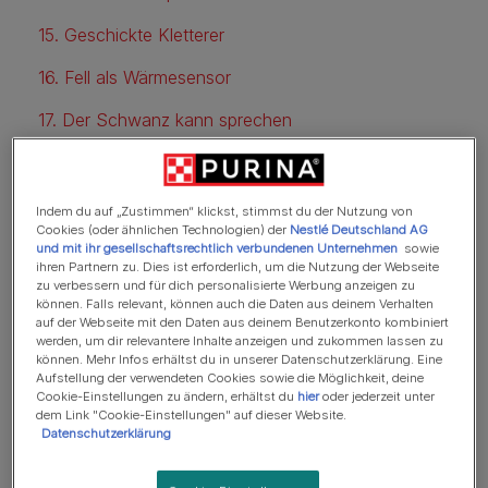
15. Geschickte Kletterer
16. Fell als Wärmesensor
17. Der Schwanz kann sprechen
18. Soziale Tiere
19. Versteckte Schnurrhaare
Indem du auf „Zustimmen“ klickst, stimmst du der Nutzung von
Cookies (oder ähnlichen Technologien) der
Nestlé Deutschland AG
20. Instinktive Putzteufel
und mit ihr gesellschaftsrechtlich verbundenen Unternehmen
sowie
ihren Partnern zu. Dies ist erforderlich, um die Nutzung der Webseite
zu verbessern und für dich personalisierte Werbung anzeigen zu
21. Unabhängige Entdecker
können. Falls relevant, können auch die Daten aus deinem Verhalten
auf der Webseite mit den Daten aus deinem Benutzerkonto kombiniert
22. Einzigartiger Nasenabdruck
werden, um dir relevantere Inhalte anzeigen und zukommen lassen zu
können. Mehr Infos erhältst du in unserer Datenschutzerklärung. Eine
23. Vielfältige Lautäußerungen
Aufstellung der verwendeten Cookies sowie die Möglichkeit, deine
Cookie-Einstellungen zu ändern, erhältst du
hier
oder jederzeit unter
24. Geschmackspräferenzen
dem Link "Cookie-Einstellungen" auf dieser Website.
Datenschutzerklärung
25. Jagdübungen