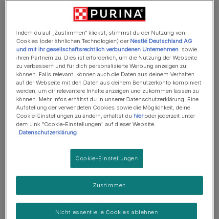
nicht mehr brauchst, hast du bestimmt noch Zuhause
und kannst damit ein tolles Upcycling-Projekt umsetzen.
Mache deine Katze glücklich! Wir zeigen dir, wie du ein
Indem du auf „Zustimmen“ klickst, stimmst du der Nutzung von
Katzenhaus aus Pappe einfach selber basteln kannst.
Cookies (oder ähnlichen Technologien) der
Nestlé Deutschland AG
und mit ihr gesellschaftsrechtlich verbundenen Unternehmen
sowie
ihren Partnern zu. Dies ist erforderlich, um die Nutzung der Webseite
Das benötigst du für das DIY
zu verbessern und für dich personalisierte Werbung anzeigen zu
können. Falls relevant, können auch die Daten aus deinem Verhalten
Katzenhaus:
auf der Webseite mit den Daten aus deinem Benutzerkonto kombiniert
werden, um dir relevantere Inhalte anzeigen und zukommen lassen zu
Zwei Pappkartons für die Größe deiner Katze
können. Mehr Infos erhältst du in unserer Datenschutzerklärung. Eine
passend
Aufstellung der verwendeten Cookies sowie die Möglichkeit, deine
Cookie-Einstellungen zu ändern, erhältst du
hier
oder jederzeit unter
dem Link "Cookie-Einstellungen" auf dieser Website.
Cutter
Datenschutzerklärung
Doppelseitiges Klebeband
Cookie-Einstellungen
Schere
Bleistift
Zustimmen
Zollstock oder Maßband
Nicht essentielle Cookies ablehnen
Speichelfeste Farbe (wird auch für Kinderspielzeug