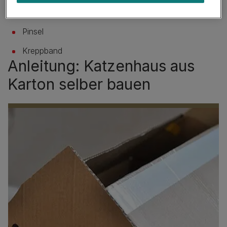
genutzt)
Pinsel
Kreppband
Anleitung: Katzenhaus aus
Karton selber bauen