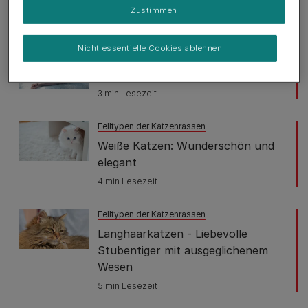
Katzenrassen
Zustimmen
4 min Lesezeit
Nicht essentielle Cookies ablehnen
Felltypen der Katzenrassen
Nacktkatzen – Katzen ohne Fell
3 min Lesezeit
Felltypen der Katzenrassen
Weiße Katzen: Wunderschön und
elegant
4 min Lesezeit
Felltypen der Katzenrassen
Langhaarkatzen - Liebevolle
Stubentiger mit ausgeglichenem
Wesen
5 min Lesezeit