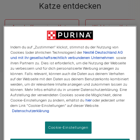
Katze entdecken
Anschaffung einer Katze
Wahl einer Katze
Indem du auf „Zustimmen“ klickst, stimmst du der Nutzung von
Cookies (oder ähnlichen Technologien) der
Nestlé Deutschland AG
und mit ihr gesellschaftsrechtlich verbundenen Unternehmen
sowie
Alle Artikel über Anschaffung eines Haustieres
ihren Partnern zu. Dies ist erforderlich, um die Nutzung der Webseite
zu verbessern und für dich personalisierte Werbung anzeigen zu
können. Falls relevant, können auch die Daten aus deinem Verhalten
auf der Webseite mit den Daten aus deinem Benutzerkonto kombiniert
Es werden 8 von 8 Artikeln angezeigt
werden, um dir relevantere Inhalte anzeigen und zukommen lassen zu
können. Mehr Infos erhältst du in unserer Datenschutzerklärung. Eine
Aufstellung der verwendeten Cookies sowie die Möglichkeit, deine
Meistgelesene Artikel
Cookie-Einstellungen zu ändern, erhältst du
hier
oder jederzeit unter
dem Link "Cookie-Einstellungen" auf dieser Website.
Datenschutzerklärung
Felltypen der Katzenrassen
Cookie-Einstellungen
Die 15 schönsten Langhaar-