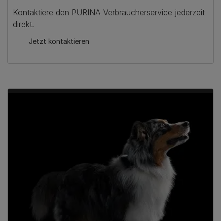
Kontaktiere den PURINA Verbraucherservice jederzeit
direkt.
Jetzt kontaktieren