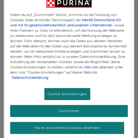
3. Belohne deinen Welpen, wenn er positives Verhalten zeigt
Indem du auf „Zustimmen“ klickst, stimmst du der Nutzung von
4. Lasse deinen Welpen mit anderen Hunden spielen
Cookies (oder ähnlichen Technologien) der
Nestlé Deutschland AG
und mit ihr gesellschaftsrechtlich verbundenen Unternehmen
sowie
ihren Partnern zu. Dies ist erforderlich, um die Nutzung der Webseite
5. Abschreckmittel mit unangenehmem Geschmack anwenden
zu verbessern und für dich personalisierte Werbung anzeigen zu
können. Falls relevant, können auch die Daten aus deinem Verhalten
5. Alternative Kauspielzeuge anbieten
auf der Webseite mit den Daten aus deinem Benutzerkonto kombiniert
werden, um dir relevantere Inhalte anzeigen und zukommen lassen zu
6. Für ausreichend Bewegung sorgen
können. Mehr Infos erhältst du in unserer Datenschutzerklärung. Eine
Aufstellung der verwendeten Cookies sowie die Möglichkeit, deine
Cookie-Einstellungen zu ändern, erhältst du
hier
oder jederzeit unter
7. Häufig füttern
dem Link "Cookie-Einstellungen" auf dieser Website.
Datenschutzerklärung
8. Für Ruhephasen und Erholung sorgen
Fazit: Gebe nicht auf
Cookie-Einstellungen
Zustimmen
Nicht essentielle Cookies ablehnen