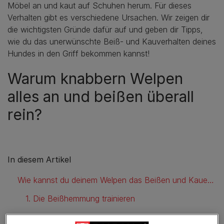
Möbel an und kaut auf Schuhen herum. Für dieses
Verhalten gibt es verschiedene Ursachen. Wir zeigen dir
die wichtigsten Gründe dafür auf und geben dir Tipps,
wie du das unerwünschte Beiß- und Kauverhalten deines
Hundes in den Griff bekommen kannst!
Warum knabbern Welpen
alles an und beißen überall
rein?
In diesem Artikel
Wie kannst du deinem Welpen das Beißen und Kauen abgewöhnen?
1. Die Beißhemmung trainieren
2. Lasse deine Hand erschlaffen, wenn der Welpe hinein beißt