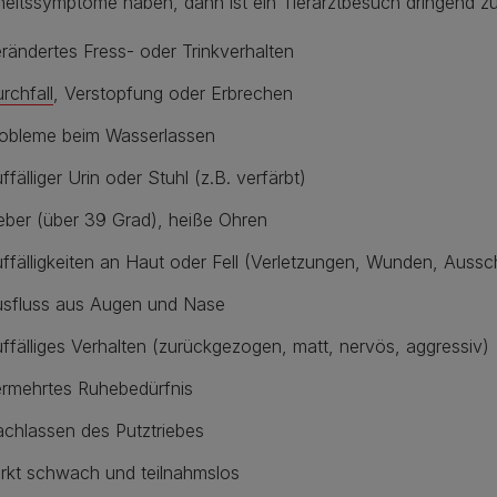
eitssymptome haben, dann ist ein Tierarztbesuch dringend z
rändertes Fress- oder Trinkverhalten
rchfall
, Verstopfung oder Erbrechen
obleme beim Wasserlassen
ffälliger Urin oder Stuhl (z.B. verfärbt)
eber (über 39 Grad), heiße Ohren
ffälligkeiten an Haut oder Fell (Verletzungen, Wunden, Auss
sfluss aus Augen und Nase
ffälliges Verhalten (zurückgezogen, matt, nervös, aggressiv)
rmehrtes Ruhebedürfnis
chlassen des Putztriebes
rkt schwach und teilnahmslos