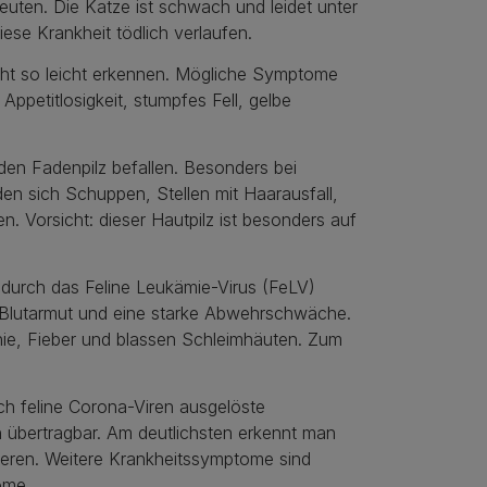
euten. Die Katze ist schwach und leidet unter
e Krankheit tödlich verlaufen.
cht so leicht erkennen. Mögliche Symptome
petitlosigkeit, stumpfes Fell, gelbe
en Fadenpilz befallen. Besonders bei
den sich Schuppen, Stellen mit Haarausfall,
 Vorsicht: dieser Hautpilz ist besonders auf
 durch das Feline Leukämie-Virus (FeLV)
ne Blutarmut und eine starke Abwehrschwäche.
hie, Fieber und blassen Schleimhäuten. Zum
ch feline Corona-Viren ausgelöste
n übertragbar. Am deutlichsten erkennt man
eren. Weitere Krankheitssymptome sind
ome.