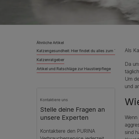
Ähnliche Artikel
Als Ka
Katzengesundheit: Hier findet du alles zum Thema „gesu
Katzenratgeber
Da uns
Artikel und Ratschläge zur Haustierpflege
täglic
Um dei
und a
Wie
Kontaktiere uns
Stelle deine Fragen an
unsere Experten
Wenn K
aggres
Kontaktiere den PURINA
sind h
Verbraucherservice jederzeit