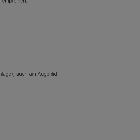
u empfehlen:
chläge), auch am Augenlid