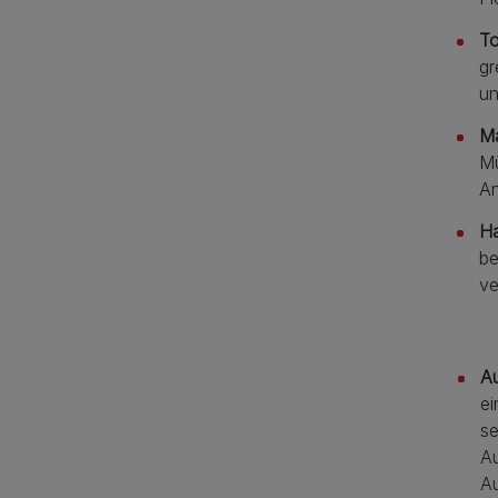
To
gr
un
M
Mü
An
Ha
be
ve
A
ei
se
Au
Au