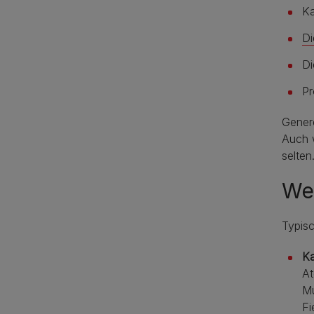
Ka
Di
Di
Pr
Genere
Auch w
selten
Wel
Typisc
K
At
Mu
Fi