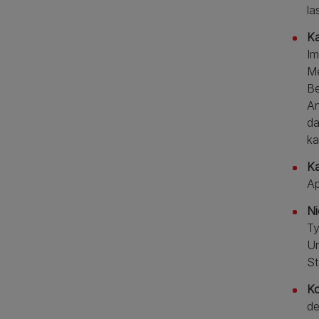
la
Ka
Im
Me
Be
An
da
ka
K
Ap
Ni
Ty
Ur
St
Ko
de