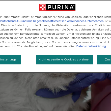
Regenerative Landwirtschaft
Anschaffung einer Katze
Alle Fütterungsempfehlun
Alle Fütterungsempfehlu
Alle Marken
Programm zur Regeneration
von Meereslebensräumen
f „Zustimmen“ klickst, stimmst du der Nutzung von Cookies (oder ähnlichen Tech
Deutschland AG und mit ihr gesellschaftsrechtlich verbundenen Unternehmen
sowi
. Dies ist erforderlich, um die Nutzung der Webseite zu verbessern und für dich per
eigen zu können. Falls relevant, können auch die Daten aus deinem Verhalten auf 
en aus deinem Benutzerkonto kombiniert werden, um dir relevantere Inhalte anzeig
ssen zu können. Mehr Infos erhältst du in unserer Datenschutzerklärung. Eine Auf
 Cookies sowie die Möglichkeit, deine Cookie-Einstellungen zu ändern, erhältst d
nter dem Link "Cookie-Einstellungen" auf dieser Website.
Datenschutzerklärung
instellungen
Nicht essentielle Cookies ablehnen
Zus