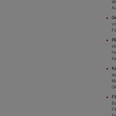
ab
Au
Ge
vo
Fä
Pi
st
Ha
Ki
Ka
au
Ma
Gl
FI
Ba
FI
Fi