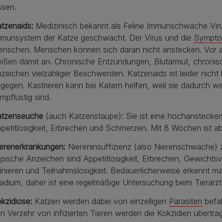
ssen.
tzenaids:
Medizinisch bekannt als
Feline Immunschwäche Virus
munsystem der Katze geschwächt. Der Virus und die
Sympt
nschen. Menschen können sich daran nicht anstecken. Vor a
ißen damit an. Chronische Entzündungen, Blutarmut, chronis
zeichen vielzähliger Beschwerden. Katzenaids ist leider nicht 
gegen. Kastrieren kann bei Katern helfen, weil sie dadurch w
mpflustig sind.
atzenseuche
(auch Katzenstaupe): Sie ist eine hochanstecken
petitlosigkeit, Erbrechen und Schmerzen. Mit 8 Wochen ist a
erenerkrankungen:
Niereninsuffizienz (also Nierenschwäche) 
pische Anzeichen sind Appetitlosigkeit, Erbrechen, Gewichtsv
inieren und Teilnahmslosigkeit. Bedauerlicherweise erkennt man
adium, daher ist eine regelmäßige Untersuchung beim Tierarzt
kzidiose:
Katzen werden dabei von einzelligen
Parasiten
befal
n Verzehr von infizierten Tieren werden die Kokzidien übert