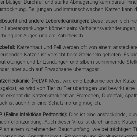
er blutiger Durchfall und starke Abmagerung kann darauf hind
strocknung. Bei jungen und immunschwachen Katzen kann dies
lbsucht und andere Lebererkrankungen:
Diese lassen sich ni
n Lebererkrankungen können sein: Verhaltensveränderungen, Ap
rbung der Augen und am Zahnfleisch.
lzbefall:
Katzenhaut und Fell werden oft von einem ansteckend
reunenden Katzen ist Vorsicht beim Streicheln geboten. Es bil
utrötungen und Entzündungen und silbern schimmernde Stellen.
nder, aber auch auf Erwachsene übertragbar.
tzenleukämie (FeLV):
Meist wird eine Leukämie bei der Katze
sgelöst, es wird von Tier zu Tier übertragen und bewirkt ei
n erkennt die Katzenkrankheit an Erbrechen, Durchfall, Apat
ück ist auch hier eine Schutzimpfung möglich.
P (Feline infektiöse Peritonitis):
Dies ist eine ansteckende, dur
uchfellentzündung. Auch dieser Virus ist durch andere Katze
P an einem zunehmenden Bauchumfang, wie bei trächtigen Ti
eberschübe, Appetitlosigkeit, Erbrechen und Erkältungssympt