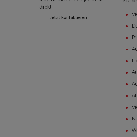
Krankh
direkt.
Ve
Jetzt kontaktieren
Du
Pr
Au
Fi
Au
Au
Au
Ve
Na
Wi