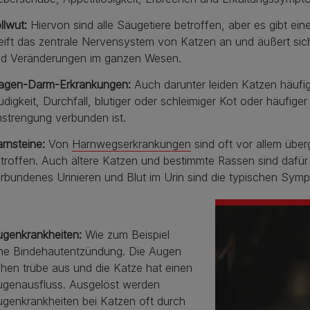
llwut:
Hiervon sind alle Säugetiere betroffen, aber es gibt e
eift das zentrale Nervensystem von Katzen an und äußert sic
d Veränderungen im ganzen Wesen.
agen-Darm-Erkrankungen:
Auch darunter leiden Katzen häufig
digkeit, Durchfall, blutiger oder schleimiger Kot oder häufig
strengung verbunden ist.
rnsteine:
Von
Harnwegserkrankungen
sind oft vor allem übe
troffen. Auch ältere Katzen und bestimmte Rassen sind dafür 
rbundenes Urinieren und Blut im Urin sind die typischen Sym
ugenkrankheiten:
Wie zum Beispiel
ne
Bindehautentzündung. Die Augen
hen trübe aus und die Katze hat einen
genausfluss. Ausgelöst werden
genkrankheiten bei Katzen oft durch