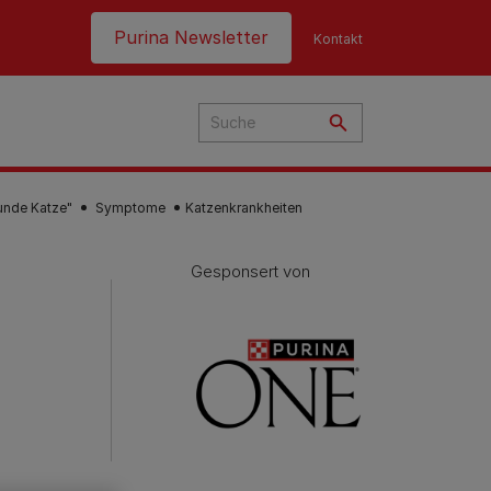
Header top
Purina Newsletter
Kontakt
unde Katze"
Symptome
Katzenkrankheiten
Gesponsert von
hre
t
nen
g
ern
nd:
en
e
eme
en
Fütterungsempfehlung
Fütterungsempfehlung