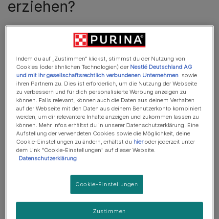
erziehen?
Das A und O der Erziehung von Katzen ist es, so früh
wie möglich damit zu beginnen. Schon wenn du dein
neues Katzenbaby nach Hause bringst, kannst du
Indem du auf „Zustimmen“ klickst, stimmst du der Nutzung von
spielerisch mit der Erziehung starten. Hier ein paar
Cookies (oder ähnlichen Technologien) der
Nestlé Deutschland AG
und mit ihr gesellschaftsrechtlich verbundenen Unternehmen
sowie
Erziehungstipps:
ihren Partnern zu. Dies ist erforderlich, um die Nutzung der Webseite
zu verbessern und für dich personalisierte Werbung anzeigen zu
Training in Einheiten
: Lege einmal am Tag kurze,
können. Falls relevant, können auch die Daten aus deinem Verhalten
auf der Webseite mit den Daten aus deinem Benutzerkonto kombiniert
spielerische Trainingseinheiten ein. Pro Einheit suche
werden, um dir relevantere Inhalte anzeigen und zukommen lassen zu
dir eine Sache aus, die du deiner Katze beibringen
können. Mehr Infos erhältst du in unserer Datenschutzerklärung. Eine
willst. Auf diese Weise ist deine Katze nicht abgelenkt
Aufstellung der verwendeten Cookies sowie die Möglichkeit, deine
Cookie-Einstellungen zu ändern, erhältst du
hier
oder jederzeit unter
und kann sich auf eine Aufgabe konzentrieren.
dem Link "Cookie-Einstellungen" auf dieser Website.
Datenschutzerklärung
Spreche ruhig und mit warmer Stimme
: Katzen
mögen sanfte Töne. Nutze diese Vorliebe für dich
Cookie-Einstellungen
und spreche mit deiner Katze liebevoll und ruhig.
Auch ein sachtes “Nein” versteht deine Katze dann.
Zustimmen
Sei konsequent
: Wenn du zum einen nicht möchtest,