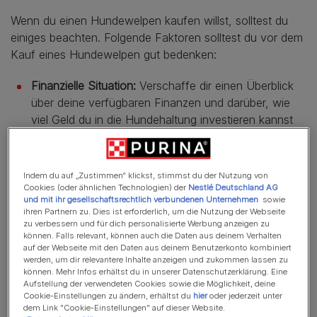
Wenn du einen Hundewelpen kaufen willst, solltest du
einiges beachten. Folgende Faktoren solltest du vor dem
Kauf eines Hundewelpen gut bedenken:
Finanzielle Situation:
Verschaffe dir einen Überblick
über deine verfügbaren Finanzen und darüber, wie
viel Geld du in die Hundehaltung investieren kannst
und willst. Beachte neben den
Kosten für die
Erstausstattung
und Hundesteuer auch
unvorhersehbare Ausgaben bei Unfällen oder
Indem du auf „Zustimmen“ klickst, stimmst du der Nutzung von
Krankheiten.
Cookies (oder ähnlichen Technologien) der
Nestlé Deutschland AG
und mit ihr gesellschaftsrechtlich verbundenen Unternehmen
sowie
ihren Partnern zu. Dies ist erforderlich, um die Nutzung der Webseite
Häusliche Situation:
Hast du genug Platz in deinem
zu verbessern und für dich personalisierte Werbung anzeigen zu
Wohnraum? Gibt es eine ruhige Ecke, in die sich dein
können. Falls relevant, können auch die Daten aus deinem Verhalten
Vierbeiner zurückziehen kann? Dein Hundewelpe
auf der Webseite mit den Daten aus deinem Benutzerkonto kombiniert
werden, um dir relevantere Inhalte anzeigen und zukommen lassen zu
sollte sich nicht eingeengt fühlen. Wenn du dir
können. Mehr Infos erhältst du in unserer Datenschutzerklärung. Eine
unsicher bist, ob sich ein mittelgroßer oder großer
Aufstellung der verwendeten Cookies sowie die Möglichkeit, deine
Cookie-Einstellungen zu ändern, erhältst du
hier
oder jederzeit unter
Hund bei dir wohlfühlt, sind
kleinere Hunderassen
wie
dem Link "Cookie-Einstellungen" auf dieser Website.
Havaneser, Chihuahua, Malteser, Yorkshire Terrier