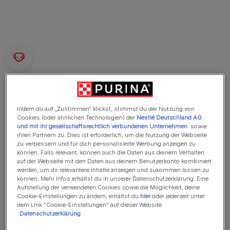
Wissenswertes
Indem du auf „Zustimmen“ klickst, stimmst du der Nutzung von
Hunde für Besitzer mit viel Erfahrung
Cookies (oder ähnlichen Technologien) der
Nestlé Deutschland AG
und mit ihr gesellschaftsrechtlich verbundenen Unternehmen
sowie
Intensives Training
ihren Partnern zu. Dies ist erforderlich, um die Nutzung der Webseite
zu verbessern und für dich personalisierte Werbung anzeigen zu
Aktive Spaziergänge
können. Falls relevant, können auch die Daten aus deinem Verhalten
auf der Webseite mit den Daten aus deinem Benutzerkonto kombiniert
60-120 min Bewegung pro Tag
werden, um dir relevantere Inhalte anzeigen und zukommen lassen zu
können. Mehr Infos erhältst du in unserer Datenschutzerklärung. Eine
Mittelgroßer Hund
Aufstellung der verwendeten Cookies sowie die Möglichkeit, deine
Cookie-Einstellungen zu ändern, erhältst du
hier
oder jederzeit unter
Sehr wenig Speichelfluss
dem Link "Cookie-Einstellungen" auf dieser Website.
Datenschutzerklärung
Fellpflege 1 x pro Woche