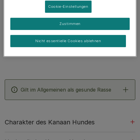
Nicht-hypoallergene Rasse
Cookie-Einstellungen
Ruhiger Hund
Zustimmen
Wachhund, der anschlägt und bellt
Braucht Eingewöhnung
Nicht essentielle Cookies ablehnen
Braucht Training und Eingewöhnung um mit Kindern
zurecht zu kommen
Gilt im Allgemeinen als gesunde Rasse
Charakter des Kanaan Hundes