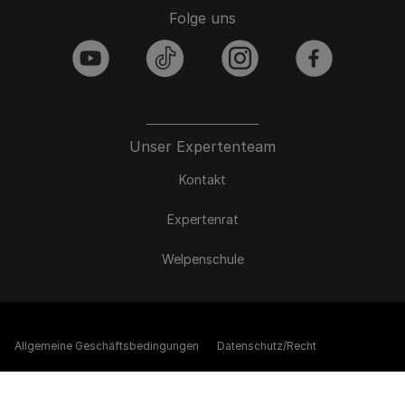
Folge uns
youtube
tiktok
instagram
facebook
Unser Expertenteam
Kontakt
Expertenrat
Welpenschule
Allgemeine Geschäftsbedingungen
Datenschutz/Recht
Impressum
Bewertungen
Compliance Meldungen