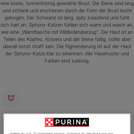
eine breite, tonnenförmig gewölbte Brust. Die Beine sind lang
und schlank und erscheinen durch die Form der Brust leicht
gebogen. Der Schwanz ist lang, spitz zulaufend und fühlt
sich hart an. Sphynx-Katzen fühlen sich warm und weich an,
wie eine „Wärmflasche mit Wildlederüberzug“. Die Haut ist an
Teilen des Kopfes, Körpers und der Beine faltig, sollte aber
überall sonst straff sein. Die Pigmentierung ist auf der Haut
der Sphynx-Katze klar zu erkennen. Alle Hautmuster und
Farben sind zulässig.
Wissenswertes
Sehr aktiv und neugierig
Indem du auf „Zustimmen“ klickst, stimmst du der Nutzung von