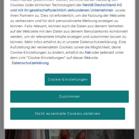
Cookies (oder ähnlichen Technologien) der
Nestlé Deutschland AG
Menschenbezogen und anhänglich
und mit ihr gesellschaftsrechtlich verbundenen Unternehmen
sowie
ihren Partnern zu. Dies ist erforderlich, um die Nutzung der Webseite
Miaut viel
zu verbessern und für dich personalisierte Werbung anzeigen zu
können. Falls relevant, können auch die Daten aus deinem Verhalten
Schlank und elegant
auf der Webseite mit den Daten aus deinem Benutzerkonto kombiniert
werden, um dir relevantere Inhalte anzeigen und zukommen lassen zu
Wöchentliche Fellpflege
können. Mehr Infos erhältst du in unserer Datenschutzerklärung. Eine
Aufstellung der verwendeten Cookies sowie die Möglichkeit, deine
Wohnungskatze
Cookie-Einstellungen zu ändern, erhältst du
hier
oder jederzeit unter
dem Link "Cookie-Einstellungen" auf dieser Website.
Benötigt Eingewöhnungszeit mit Kindern
Datenschutzerklärung
Cookie-Einstellungen
Mögliche Gesundheitsprobleme
Zustimmen
Nicht essentielle Cookies ablehnen