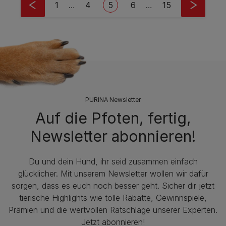
First page
Seite
Current page
Seite
Last page
1
…
4
5
6
…
15
PURINA Newsletter
Auf die Pfoten, fertig,
Newsletter abonnieren!
Du und dein Hund, ihr seid zusammen einfach
glücklicher. Mit unserem Newsletter wollen wir dafür
sorgen, dass es euch noch besser geht. Sicher dir jetzt
tierische Highlights wie tolle Rabatte, Gewinnspiele,
Prämien und die wertvollen Ratschläge unserer Experten.
Jetzt abonnieren!