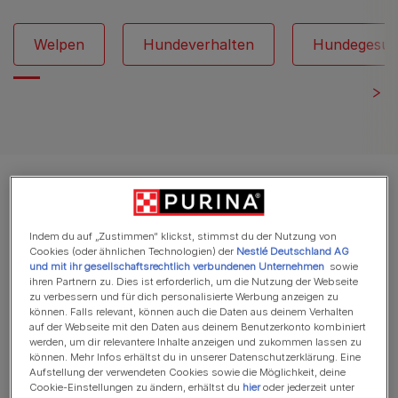
Welpen
Hundeverhalten
Hundegesun
Es werden 12 von 177 Artikeln angezeigt
Meistgelesene Artikel
Indem du auf „Zustimmen“ klickst, stimmst du der Nutzung von
Cookies (oder ähnlichen Technologien) der
Nestlé Deutschland AG
und mit ihr gesellschaftsrechtlich verbundenen Unternehmen
sowie
ihren Partnern zu. Dies ist erforderlich, um die Nutzung der Webseite
zu verbessern und für dich personalisierte Werbung anzeigen zu
Hunde erziehen
können. Falls relevant, können auch die Daten aus deinem Verhalten
Wie man einem Hund in 11 leichten
auf der Webseite mit den Daten aus deinem Benutzerkonto kombiniert
werden, um dir relevantere Inhalte anzeigen und zukommen lassen zu
Schritten beibringt, sich tot zu
können. Mehr Infos erhältst du in unserer Datenschutzerklärung. Eine
stellen
Aufstellung der verwendeten Cookies sowie die Möglichkeit, deine
Cookie-Einstellungen zu ändern, erhältst du
hier
oder jederzeit unter
8 min Lesezeit